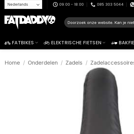
Ga
09:00 - 18:00
085 303 5044
naar
inhoud
Zoeken
naar:
FATBIKES
ELEKTRISCHE FIETSEN
BAKFI
Home
/
Onderdelen
/
Zadels
/
Zadelaccessoire