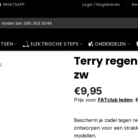
WHATSAPP
Login / Registreren
Re
ETSEN
ELEKTRISCHE STEPS
ONDERDELEN
Terry rege
s
zw
€
9,95
Prijs voor
FATclub leden
:
Bescherm je zadel tegen re
ontworpen voor een strakk
modellen.