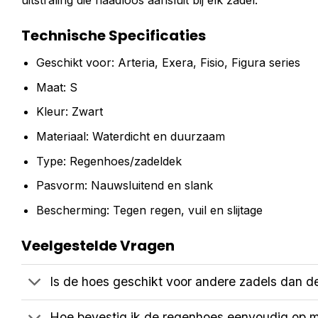
uitstraling die naadloos aansluit bij elk zadel.
Technische Specificaties
Geschikt voor: Arteria, Exera, Fisio, Figura series
Maat: S
Kleur: Zwart
Materiaal: Waterdicht en duurzaam
Type: Regenhoes/zadeldek
Pasvorm: Nauwsluitend en slank
Bescherming: Tegen regen, vuil en slijtage
Veelgestelde Vragen
Is de hoes geschikt voor andere zadels dan 
Hoe bevestig ik de regenhoes eenvoudig op m