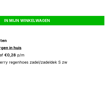
ek S zw aantal
IN MIJN WINKELWAGEN
nten
gen in huis
af
€
0,28
p/m
erry regenhoes zadel/zadeldek S zw