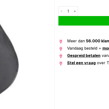
Terry regenhoes zadel/zadeld
Alternative:
Meer dan
56.000 kla
Vandaag besteld =
mor
Gespreid betalen
van
Stel een vraag
over T