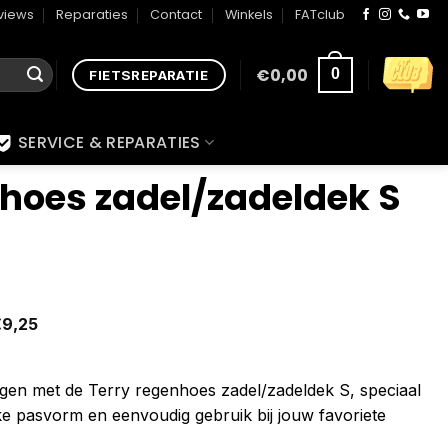
views
Reparaties
Contact
Winkels
FATclub
€
0,00
0
FIETSREPARATIE
SERVICE & REPARATIES
nhoes zadel/zadeldek S
€
9,25
gen met de Terry regenhoes zadel/zadeldek S, speciaal
e pasvorm en eenvoudig gebruik bij jouw favoriete