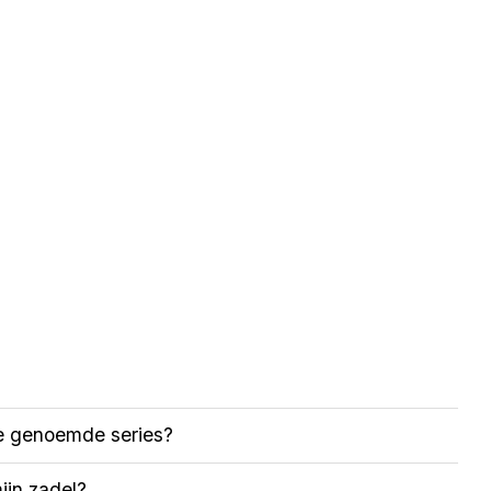
de genoemde series?
ijn zadel?