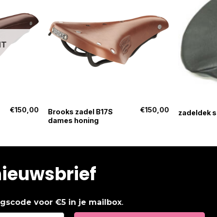
HT
+
+
€
150,00
€
150,00
Brooks zadel B17S
zadeldek s
dames honing
nieuwsbrief
.
ingscode voor €5 in je mailbox