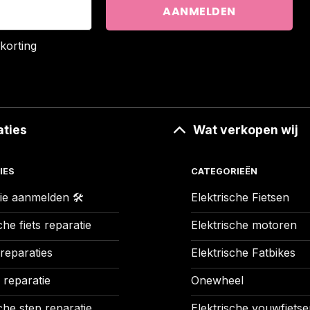
korting
aties
Wat verkopen wij
IES
CATEGORIEËN
ie aanmelden 🛠️
Elektrische Fietsen
che fiets reparatie
Elektrische motoren
 reparaties
Elektrische Fatbikes
 reparatie
Onewheel
che step reparatie
Elektrische vouwfietse