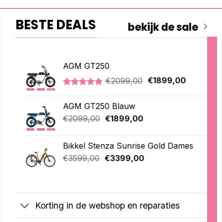
BESTE DEALS
bekijk de sale
AGM GT250
Oorspronkelijke
Huidige
€
2099,00
€
1899,00
prijs
prijs
Gewaardeerd
21
was:
is:
4.76
op 5
AGM GT250 Blauw
€2099,00.
€1899,00
gebaseerd
op
Oorspronkelijke
Huidige
€
2099,00
€
1899,00
klantbeoordelingen
prijs
prijs
was:
is:
Bikkel Stenza Sunrise Gold Dames
€2099,00.
€1899,00.
Oorspronkelijke
Huidige
€
3599,00
€
3399,00
prijs
prijs
was:
is:
€3599,00.
€3399,00.
Korting in de webshop en reparaties