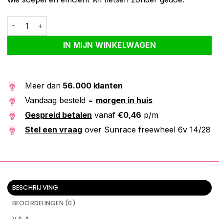
Sunrace freewheel 6v 14/28 aantal
Alternative:
IN MIJN WINKELWAGEN
Meer dan
56.000 klanten
Vandaag besteld =
morgen in huis
Gespreid betalen
vanaf
€
0,46
p/m
Stel een vraag
over Sunrace freewheel 6v 14/28
BESCHRIJVING
BEOORDELINGEN (0)
V & A