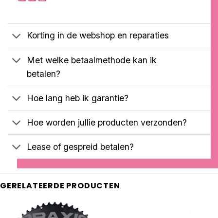
was:
is:
€2099,00.
€1899,00.
Korting in de webshop en reparaties
Met welke betaalmethode kan ik
betalen?
Hoe lang heb ik garantie?
Hoe worden jullie producten verzonden?
Lease of gespreid betalen?
GERELATEERDE PRODUCTEN