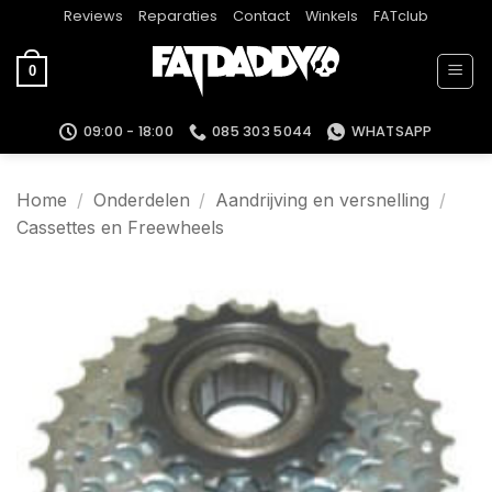
Ga
Reviews
Reparaties
Contact
Winkels
FATclub
naar
inhoud
0
09:00 - 18:00
085 303 5044
WHATSAPP
Home
/
Onderdelen
/
Aandrijving en versnelling
/
Cassettes en Freewheels