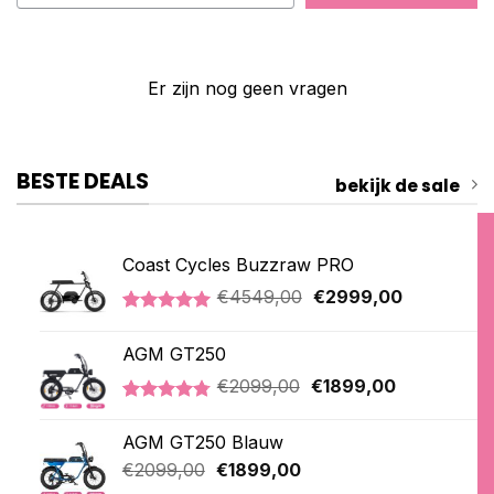
Er zijn nog geen vragen
BESTE DEALS
bekijk de sale
Coast Cycles Buzzraw PRO
Oorspronkelijke
Huidige
€
4549,00
€
2999,00
prijs
prijs
Gewaardeerd
1
was:
is:
5.00
op 5
AGM GT250
€4549,00.
€2999,00.
gebaseerd
op
Oorspronkelijke
Huidige
€
2099,00
€
1899,00
klantbeoordeling
prijs
prijs
Gewaardeerd
21
was:
is:
4.76
op 5
AGM GT250 Blauw
€2099,00.
€1899,00.
gebaseerd
Oorspronkelijke
Huidige
op
€
2099,00
€
1899,00
klantbeoordelingen
prijs
prijs