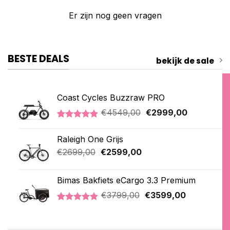
Er zijn nog geen vragen
BESTE DEALS
bekijk de sale
Coast Cycles Buzzraw PRO
Oorspronkelijke
Huidige
€
4549,00
€
2999,00
prijs
prijs
Gewaardeerd
1
was:
is:
5.00
op 5
Raleigh One Grijs
€4549,00.
€2999,00.
gebaseerd
op
Oorspronkelijke
Huidige
€
2699,00
€
2599,00
klantbeoordeling
prijs
prijs
was:
is:
Bimas Bakfiets eCargo 3.3 Premium
€2699,00.
€2599,00.
Oorspronkelijke
Huidige
€
3799,00
€
3599,00
prijs
prijs
Gewaardeerd
2
was:
is:
5.00
op 5
€3799,00.
€3599,00.
gebaseerd