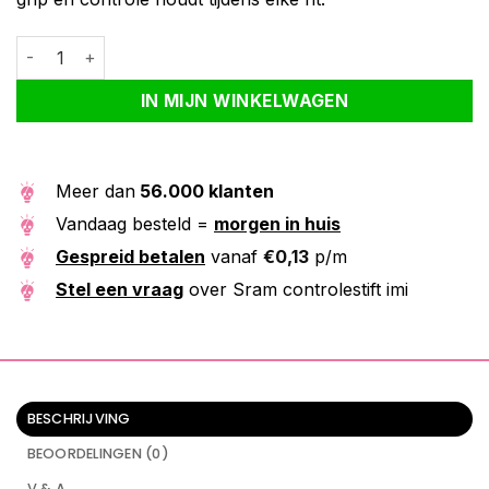
Sram controlestift imi aantal
Alternative:
IN MIJN WINKELWAGEN
Meer dan
56.000 klanten
Vandaag besteld =
morgen in huis
Gespreid betalen
vanaf
€
0,13
p/m
Stel een vraag
over Sram controlestift imi
BESCHRIJVING
BEOORDELINGEN (0)
V & A