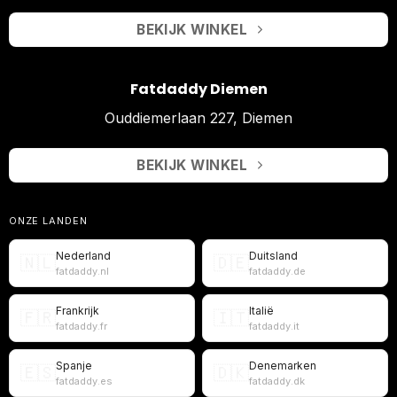
BEKIJK WINKEL
Fatdaddy Diemen
Ouddiemerlaan 227, Diemen
BEKIJK WINKEL
ONZE LANDEN
Nederland
Duitsland
🇳🇱
🇩🇪
fatdaddy.nl
fatdaddy.de
Frankrijk
Italië
🇫🇷
🇮🇹
fatdaddy.fr
fatdaddy.it
Spanje
Denemarken
🇪🇸
🇩🇰
fatdaddy.es
fatdaddy.dk