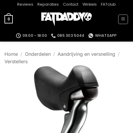
Ga
Reviews
Reparaties
Contact
Winkels
FATclub
naar
inhoud
0
09:00 - 18:00
085 303 5044
WHATSAPP
Home
/
Onderdelen
/
Aandrijving en versnelling
/
Verstellers