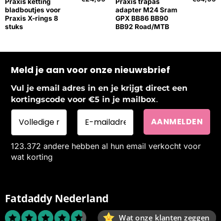
Praxis ketting
Praxis trapas
bladboutjes voor
adapter M24 Sram
Praxis X-rings 8
GPX BB86 BB90
stuks
BB92 Road/MTB
Meld je aan voor onze nieuwsbrief
Vul je email adres in en je krijgt direct een
.
kortingscode voor €5 in je mailbox
123.372 andere hebben al hun email verkocht voor
wat korting
Fatdaddy Nederland
Wat onze klanten zeggen