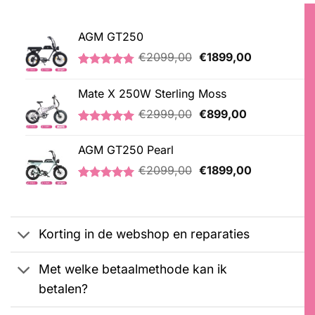
AGM GT250
Oorspronkelijke
Huidige
€
2099,00
€
1899,00
prijs
prijs
Gewaardeerd
21
was:
is:
4.76
op 5
Mate X 250W Sterling Moss
€2099,00.
€1899,00.
gebaseerd
op
Oorspronkelijke
Huidige
€
2999,00
€
899,00
klantbeoordelingen
prijs
prijs
Gewaardeerd
3
was:
is:
5.00
op 5
AGM GT250 Pearl
€2999,00.
€899,00.
gebaseerd
Oorspronkelijke
Huidige
op
€
2099,00
€
1899,00
klantbeoordelingen
prijs
prijs
Gewaardeerd
2
was:
is:
5.00
op 5
€2099,00.
€1899,00.
gebaseerd
op
Korting in de webshop en reparaties
klantbeoordelingen
Met welke betaalmethode kan ik
betalen?