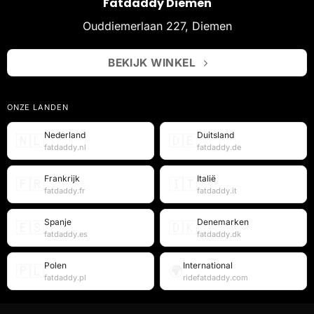
Fatdaddy Diemen
Ouddiemerlaan 227, Diemen
BEKIJK WINKEL
ONZE LANDEN
Nederland
Duitsland
🇳🇱
🇩🇪
fatdaddy.nl
fatdaddy.de
Frankrijk
Italië
🇫🇷
🇮🇹
fatdaddy.fr
fatdaddy.it
Spanje
Denemarken
🇪🇸
🇩🇰
fatdaddy.es
fatdaddy.dk
Polen
International
🇵🇱
🌍
fatdaddy.pl
ridefatdaddy.com