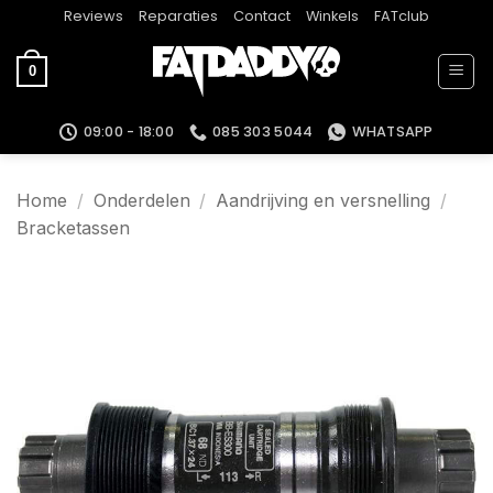
Ga
Reviews
Reparaties
Contact
Winkels
FATclub
naar
inhoud
0
09:00 - 18:00
085 303 5044
WHATSAPP
Home
/
Onderdelen
/
Aandrijving en versnelling
/
Bracketassen