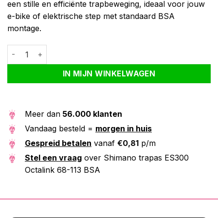
een stille en efficiënte trapbeweging, ideaal voor jouw
e-bike of elektrische step met standaard BSA
montage.
Shimano trapas ES300 Octalink 68-113 BSA aantal
Alternative:
IN MIJN WINKELWAGEN
Meer dan
56.000 klanten
Vandaag besteld =
morgen in huis
Gespreid betalen
vanaf
€
0,81
p/m
Stel een vraag
over Shimano trapas ES300
Octalink 68-113 BSA