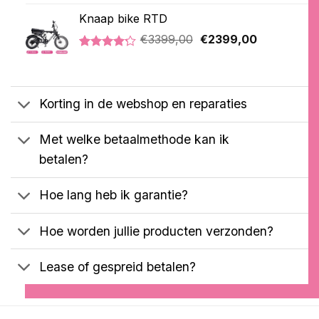
Gewaardeerd
21
was:
is:
4.76
op 5
Knaap bike RTD
€2099,00.
€1899,00.
gebaseerd
Oorspronkelijke
Huidige
op
€
3399,00
€
2399,00
klantbeoordelingen
prijs
prijs
Gewaardeerd
5
was:
is:
4.20
op 5
€3399,00.
€2399,00.
gebaseerd
op
Korting in de webshop en reparaties
klantbeoordelingen
Met welke betaalmethode kan ik
betalen?
Hoe lang heb ik garantie?
Hoe worden jullie producten verzonden?
Lease of gespreid betalen?