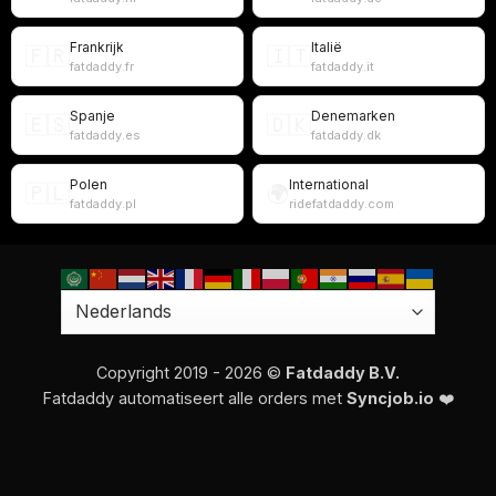
Frankrijk
Italië
🇫🇷
🇮🇹
fatdaddy.fr
fatdaddy.it
Spanje
Denemarken
🇪🇸
🇩🇰
fatdaddy.es
fatdaddy.dk
Polen
International
🇵🇱
🌍
fatdaddy.pl
ridefatdaddy.com
Copyright 2019 - 2026 ©
Fatdaddy B.V.
Fatdaddy automatiseert alle orders met
Syncjob.io
❤️