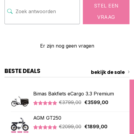
STEL EEN
VRAAG
Er zijn nog geen vragen
BESTE DEALS
bekijk de sale
Bimas Bakfiets eCargo 3.3 Premium
Oorspronkelijke
Huidige
€
3799,00
€
3599,00
prijs
prijs
Gewaardeerd
2
was:
is:
5.00
op 5
AGM GT250
€3799,00.
€3599,00.
gebaseerd
op
Oorspronkelijke
Huidige
€
2099,00
€
1899,00
klantbeoordelingen
prijs
prijs