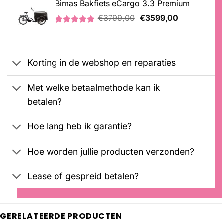
Bimas Bakfiets eCargo 3.3 Premium
€2099,00.
€1899,00.
gebaseerd
Oorspronkelijke
Huidige
op
€
3799,00
€
3599,00
klantbeoordeling
prijs
prijs
Gewaardeerd
2
was:
is:
5.00
op 5
€3799,00.
€3599,00.
gebaseerd
op
Korting in de webshop en reparaties
klantbeoordelingen
Met welke betaalmethode kan ik
betalen?
Hoe lang heb ik garantie?
Hoe worden jullie producten verzonden?
Lease of gespreid betalen?
GERELATEERDE PRODUCTEN