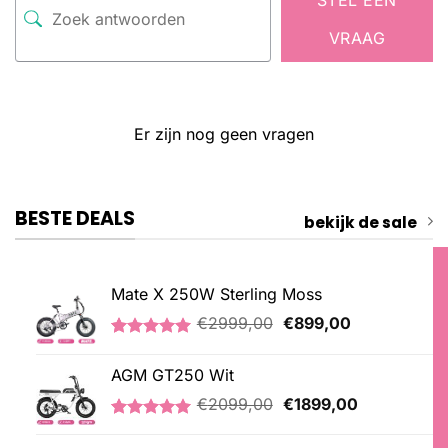
VRAAG
Er zijn nog geen vragen
BESTE DEALS
bekijk de sale
Mate X 250W Sterling Moss
Oorspronkelijke
Huidige
€
2999,00
€
899,00
prijs
prijs
Gewaardeerd
3
was:
is:
5.00
op 5
AGM GT250 Wit
€2999,00.
€899,00.
gebaseerd
op
Oorspronkelijke
Huidige
€
2099,00
€
1899,00
klantbeoordelingen
prijs
prijs
Gewaardeerd
1
was:
is:
5.00
op 5