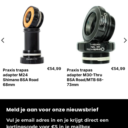
€
54,99
€
54,99
Praxis trapas
Praxis trapas
adapter M24
adapter M30-Thru
Shimano BSA Road
BSA Road/MTB 68-
68mm
73mm
Meld je aan voor onze nieuwsbrief
Vul je email adres in en je krijgt direct een
.
kortingscode voor €5 in je mailbox