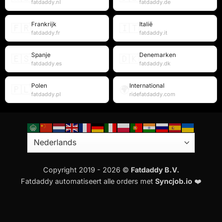
fatdaddy.nl
fatdaddy.de
Frankrijk
Italië
🇫🇷
🇮🇹
fatdaddy.fr
fatdaddy.it
Spanje
Denemarken
🇪🇸
🇩🇰
fatdaddy.es
fatdaddy.dk
Polen
International
🇵🇱
🌍
fatdaddy.pl
ridefatdaddy.com
Copyright 2019 - 2026 ©
Fatdaddy B.V.
Fatdaddy automatiseert alle orders met
Syncjob.io
❤️