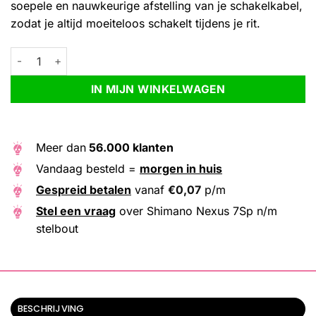
soepele en nauwkeurige afstelling van je schakelkabel,
zodat je altijd moeiteloos schakelt tijdens je rit.
Shimano Nexus 7Sp n/m stelbout aantal
Alternative:
IN MIJN WINKELWAGEN
Meer dan
56.000 klanten
Vandaag besteld =
morgen in huis
Gespreid betalen
vanaf
€
0,07
p/m
Stel een vraag
over Shimano Nexus 7Sp n/m
stelbout
BESCHRIJVING