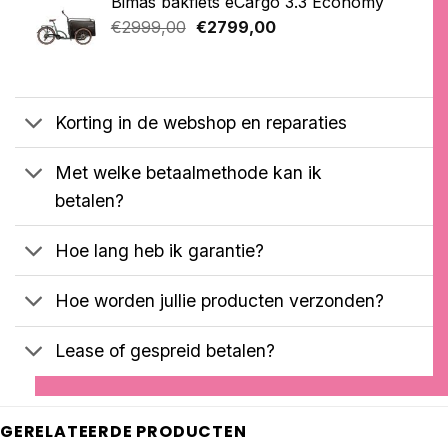
Bimas bakfiets eCargo 3.3 Economy
€2699,00.
€2599,00.
Oorspronkelijke
Huidige
€
2999,00
€
2799,00
prijs
prijs
was:
is:
€2999,00.
€2799,00.
Korting in de webshop en reparaties
Met welke betaalmethode kan ik
betalen?
Hoe lang heb ik garantie?
Hoe worden jullie producten verzonden?
Lease of gespreid betalen?
GERELATEERDE PRODUCTEN