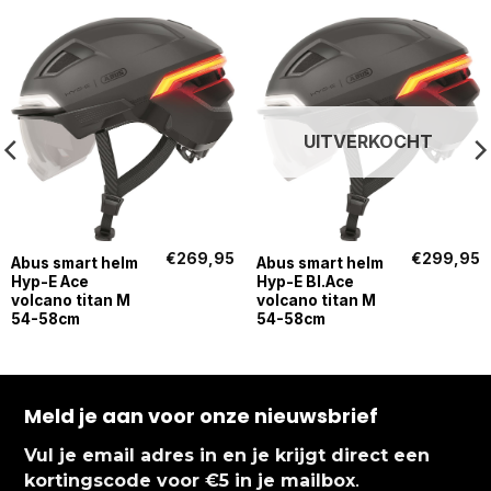
UITVERKOCHT
€
269,95
€
299,95
Abus smart helm
Abus smart helm
Hyp-E Ace
Hyp-E Bl.Ace
volcano titan M
volcano titan M
54-58cm
54-58cm
Meld je aan voor onze nieuwsbrief
Vul je email adres in en je krijgt direct een
.
kortingscode voor €5 in je mailbox