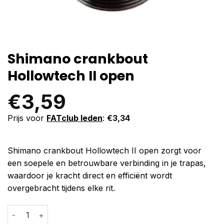
Shimano crankbout
Hollowtech II open
€
3,59
Prijs voor
FATclub leden
:
€
3,34
Shimano crankbout Hollowtech II open zorgt voor
een soepele en betrouwbare verbinding in je trapas,
waardoor je kracht direct en efficiënt wordt
overgebracht tijdens elke rit.
Shimano crankbout Hollowtech II open aantal
Alternative: