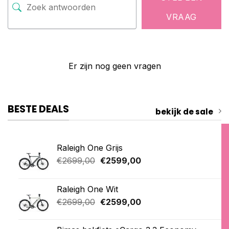
VRAAG
Er zijn nog geen vragen
BESTE DEALS
bekijk de sale
Raleigh One Grijs
Oorspronkelijke
Huidige
€
2699,00
€
2599,00
prijs
prijs
was:
is:
Raleigh One Wit
€2699,00.
€2599,00.
Oorspronkelijke
Huidige
€
2699,00
€
2599,00
prijs
prijs
was:
is: