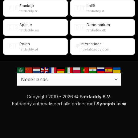
Frankrijk
Italië
🇫🇷
🇮🇹
fatdaddy.fr
fatdaddy.it
Spanje
Denemarken
🇪🇸
🇩🇰
fatdaddy.es
fatdaddy.dk
Polen
International
🇵🇱
🌍
fatdaddy.pl
ridefatdaddy.com
Copyright 2019 - 2026 ©
Fatdaddy B.V.
Fatdaddy automatiseert alle orders met
Syncjob.io
❤️