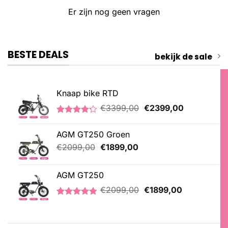
Er zijn nog geen vragen
BESTE DEALS
bekijk de sale
Knaap bike RTD
Oorspronkelijke
Huidige
€
3399,00
€
2399,00
prijs
prijs
Gewaardeerd
5
was:
is:
4.20
op 5
AGM GT250 Groen
€3399,00.
€2399,00.
gebaseerd
op
Oorspronkelijke
Huidige
€
2099,00
€
1899,00
klantbeoordelingen
prijs
prijs
was:
is:
AGM GT250
€2099,00.
€1899,00.
Oorspronkelijke
Huidige
€
2099,00
€
1899,00
prijs
prijs
Gewaardeerd
21
was:
is:
4.76
op 5
€2099,00.
€1899,00.
gebaseerd
op