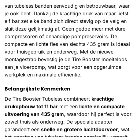
van tubeless banden eenvoudig en betrouwbaar, waar
je ook bent. Dankzij de krachtige druk van maar liefst
elf bar zet elke band zich direct stevig op de velg en
sluit deze gelijkmatig af. Geen gedoe meer met dure
compressoren of onhandige pompreservoirs. De
compacte en lichte fles van slechts 435 gram is ideaal
voor thuisgebruik én onderweg. Met de nieuwe
montagestrap bevestig je de Tire Booster moeiteloos
aan je vloerpomp, wat zorgt voor een opgeruimde
werkplek en maximale efficiëntie.
Belangrijkste Kenmerken
De Tire Booster Tubeless combineert
krachtige
drukopbouw tot 11 bar
met een
lichte en compacte
uitvoering van 435 gram
, waardoor hij perfect is voor
zowel thuis als onderweg. De speciale adapter
garandeert een
snelle en grotere luchtdoorvoer
, wat
het opzetten van tubeless banden aanzienlijk versnelt.