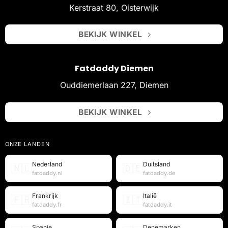
Kerstraat 80, Oisterwijk
BEKIJK WINKEL
Fatdaddy Diemen
Ouddiemerlaan 227, Diemen
BEKIJK WINKEL
ONZE LANDEN
Nederland
Duitsland
🇳🇱
🇩🇪
fatdaddy.nl
fatdaddy.de
Frankrijk
Italië
🇫🇷
🇮🇹
fatdaddy.fr
fatdaddy.it
Spanje
Denemarken