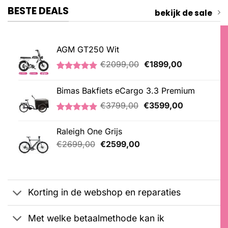
BESTE DEALS
bekijk de sale
AGM GT250 Wit
Oorspronkelijke
Huidige
€
2099,00
€
1899,00
prijs
prijs
Gewaardeerd
1
was:
is:
5.00
op 5
Bimas Bakfiets eCargo 3.3 Premium
€2099,00.
€1899,00.
gebaseerd
op
Oorspronkelijke
Huidige
€
3799,00
€
3599,00
klantbeoordeling
prijs
prijs
Gewaardeerd
2
was:
is:
5.00
op 5
Raleigh One Grijs
€3799,00.
€3599,00.
gebaseerd
Oorspronkelijke
Huidige
op
€
2699,00
€
2599,00
klantbeoordelingen
prijs
prijs
was:
is:
€2699,00.
€2599,00.
Korting in de webshop en reparaties
Met welke betaalmethode kan ik