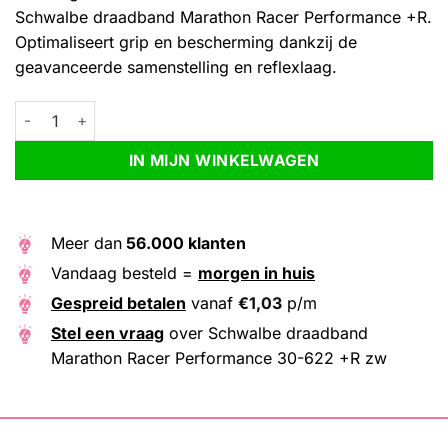
Schwalbe draadband Marathon Racer Performance +R.
Optimaliseert grip en bescherming dankzij de
geavanceerde samenstelling en reflexlaag.
Schwalbe draadband Marathon Racer Performance 30-622 +R 
Alternative:
IN MIJN WINKELWAGEN
Meer dan
56.000 klanten
Vandaag besteld =
morgen in huis
Gespreid betalen
vanaf
€
1,03
p/m
Stel een vraag
over Schwalbe draadband
Marathon Racer Performance 30-622 +R zw