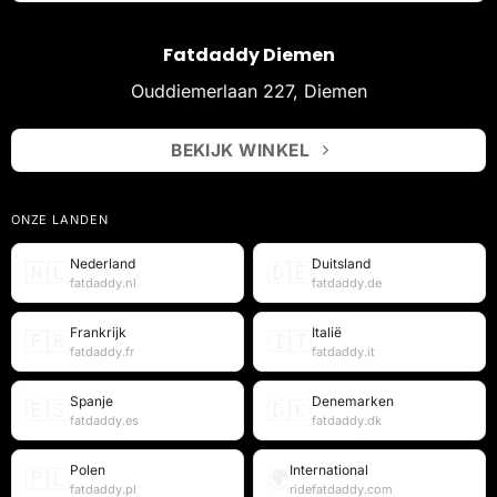
Fatdaddy Diemen
Ouddiemerlaan 227, Diemen
BEKIJK WINKEL
ONZE LANDEN
Nederland
Duitsland
🇳🇱
🇩🇪
fatdaddy.nl
fatdaddy.de
Frankrijk
Italië
🇫🇷
🇮🇹
fatdaddy.fr
fatdaddy.it
Spanje
Denemarken
🇪🇸
🇩🇰
fatdaddy.es
fatdaddy.dk
Polen
International
🇵🇱
🌍
fatdaddy.pl
ridefatdaddy.com