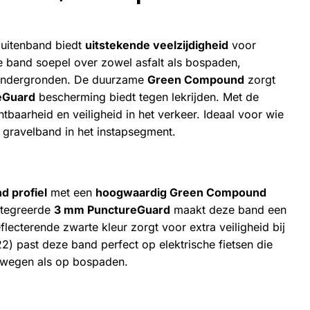
buitenband biedt
uitstekende veelzijdigheid
voor
eze band soepel over zowel asfalt als bospaden,
e ondergronden. De duurzame
Green Compound
zorgt
eGuard
bescherming biedt tegen lekrijden. Met de
tbaarheid en veiligheid in het verkeer. Ideaal voor wie
 gravelband in het instapsegment.
nd profiel
met een
hoogwaardig Green Compound
ntegreerde
3 mm PunctureGuard
maakt deze band een
flecterende zwarte kleur zorgt voor extra veiligheid bij
) past deze band perfect op elektrische fietsen die
e wegen als op bospaden.