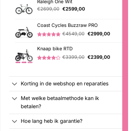
Raleigh One Wit
Oorspronkelijke
Huidige
€
2699,00
€
2599,00
prijs
prijs
was:
is:
Coast Cycles Buzzraw PRO
€2699,00.
€2599,00.
Oorspronkelijke
Huidige
€
4549,00
€
2999,00
prijs
prijs
Gewaardeerd
1
was:
is:
5.00
op 5
Knaap bike RTD
€4549,00.
€2999,00
gebaseerd
Oorspronkelijke
Huidige
op
€
3399,00
€
2399,00
klantbeoordeling
prijs
prijs
Gewaardeerd
5
was:
is:
4.20
op 5
€3399,00.
€2399,00
gebaseerd
op
Korting in de webshop en reparaties
klantbeoordelingen
Met welke betaalmethode kan ik
betalen?
Hoe lang heb ik garantie?