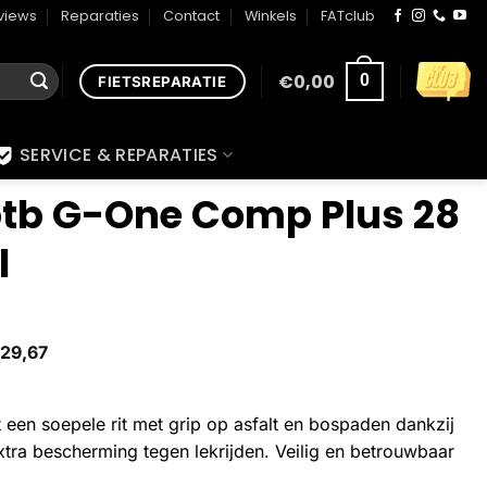
views
Reparaties
Contact
Winkels
FATclub
€
0,00
0
FIETSREPARATIE
SERVICE & REPARATIES
tb G-One Comp Plus 28
l
29,67
een soepele rit met grip op asfalt en bospaden dankzij
extra bescherming tegen lekrijden. Veilig en betrouwbaar