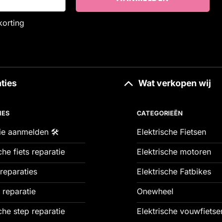
korting
ties
Wat verkopen wij
IES
CATEGORIEËN
ie aanmelden 🛠️
Elektrische Fietsen
che fiets reparatie
Elektrische motoren
reparaties
Elektrische Fatbikes
 reparatie
Onewheel
che step reparatie
Elektrische vouwfietse