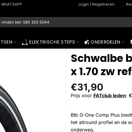
WHATSAPP
Login / Registreren
Re
ETSEN
ELEKTRISCHE STEPS
ONDERDELEN
Schwalbe b
x 1.70 zw ref
€
31,90
Prijs voor
FATclub leden
:
€
Btb G-One Comp Plus biedt 
het allround profiel en de 
onderweg.