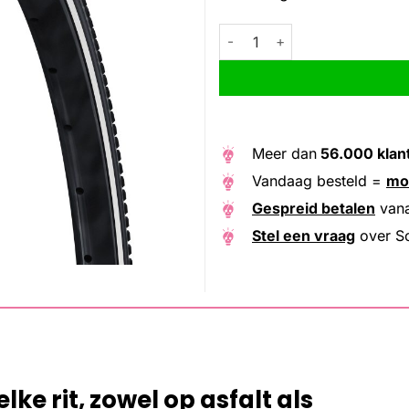
Schwalbe btb G-One Comp Plus
Alternative:
Meer dan
56.000 klan
Vandaag besteld =
mo
Gespreid betalen
van
Stel een vraag
over Sc
ke rit, zowel op asfalt als