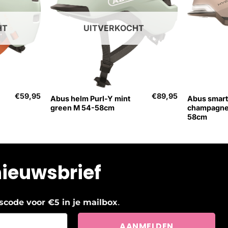
HT
UITVERKOCHT
+
+
€
59,95
€
89,95
Abus helm Purl-Y mint
Abus smart
green M 54-58cm
champagne
58cm
nieuwsbrief
.
ngscode voor €5 in je mailbox