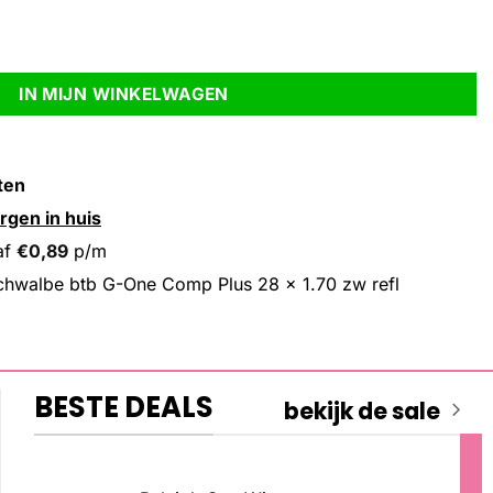
 28 x 1.70 zw refl aantal
IN MIJN WINKELWAGEN
ten
rgen in huis
af
€
0,89
p/m
hwalbe btb G-One Comp Plus 28 x 1.70 zw refl
BESTE DEALS
bekijk de sale