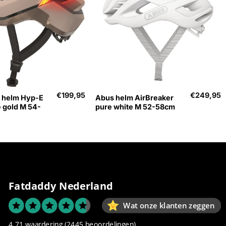
+
€
199,95
€
249,95
 helm Hyp-E
Abus helm AirBreaker
 gold M 54-
pure white M 52-58cm
Fatdaddy Nederland
Wat onze klanten zeggen
4.71 waardering
(2445 beoordelingen)