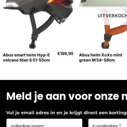
UITVERKOC
+
+
€
199,95
Abus smart helm Hyp-E
Abus helm XoXo mint
volcano titan S 51-55cm
green M 54-58cm
Meld je aan voor onze 
Vul je email adres in en je krijgt direct een korti