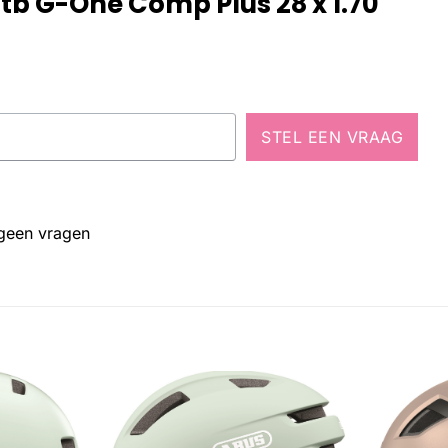
tb G-One Comp Plus 28 x 1.70
STEL EEN VRAAG
 geen vragen