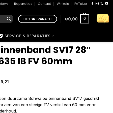
views
Reparaties
Contact
Winkels
FATclub
€
0,00
0
FIETSREPARATIE
SERVICE & REPARATIES
innenband SV17 28″
635 IB FV 60mm
€
9,21
t een duurzame Schwalbe binnenband SV17 geschikt
orzien van een stevige FV ventiel van 60 mm voor
derhoud.