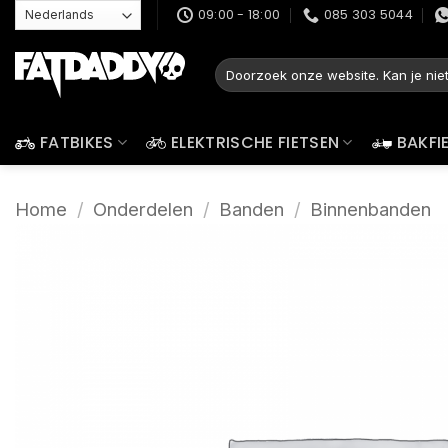
Ga
09:00 - 18:00
085 303 5044
naar
inhoud
Zoeken
naar:
FATBIKES
ELEKTRISCHE FIETSEN
BAKFI
Home
/
Onderdelen
/
Banden
/
Binnenbanden