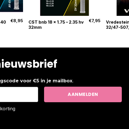
+
+
€
8,95
€
7,95
.40
CST bnb 18 x 1.75 – 2.35 hv
Vredestein
32mm
32/47-507
nieuwsbrief
.
ingscode voor €5 in je mailbox
korting