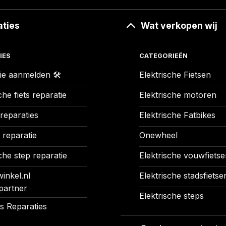
aties
Wat verkopen wij
IES
CATEGORIEËN
ie aanmelden 🛠️
Elektrische Fietsen
che fiets reparatie
Elektrische motoren
 reparaties
Elektrische Fatbikes
 reparatie
Onewheel
che step reparatie
Elektrische vouwfietse
inkel.nl
Elektrische stadsfietse
partner
Elektrische steps
 Reparaties