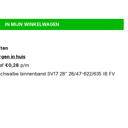
" 28/47-622/635 IB FV 60mm aantal
IN MIJN WINKELWAGEN
nten
gen in huis
af
€
0,28
p/m
chwalbe binnenband SV17 28″ 28/47-622/635 IB FV