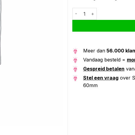
Schwalbe binnenband SV17 28
Alternative:
Meer dan
56.000 kla
Vandaag besteld =
mor
Gespreid betalen
van
Stel een vraag
over S
60mm