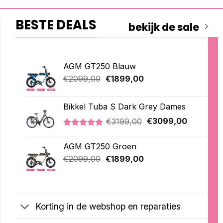
BESTE DEALS
bekijk de sale
AGM GT250 Blauw
Oorspronkelijke
Huidige
€
2099,00
€
1899,00
prijs
prijs
was:
is:
Bikkel Tuba S Dark Grey Dames
€2099,00.
€1899,00.
Oorspronkelijke
Huidige
€
3199,00
€
3099,00
prijs
prijs
Gewaardeerd
1
was:
is:
5.00
op 5
AGM GT250 Groen
€3199,00.
€3099,00
gebaseerd
Oorspronkelijke
Huidige
op
€
2099,00
€
1899,00
klantbeoordeling
prijs
prijs
was:
is:
€2099,00.
€1899,00.
Korting in de webshop en reparaties