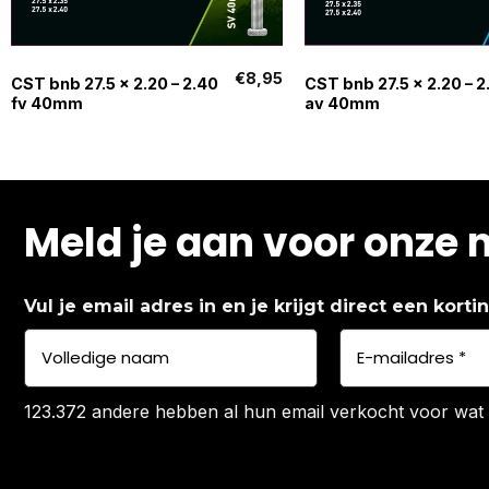
+
+
€
8,95
CST bnb 27.5 x 2.20 – 2.40
CST bnb 27.5 x 2.20 – 2
fv 40mm
av 40mm
Meld je aan voor onze 
Vul je email adres in en je krijgt direct een kort
123.372 andere hebben al hun email verkocht voor wat 