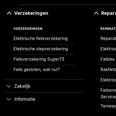
Verzekeringen
Repar
VERZEKERINGEN
REPARAT
Elektrische fietsverzekering
Reparat
Elektrische stepverzekering
Elektris
Fietsverzekering Super73
Fatbike
Fiets gestolen, wat nu!?
Bakfiets
Elektris
Zakelijk
Fietsenw
Service
Informatie
Tenways