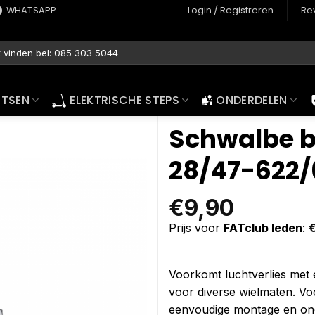
WHATSAPP
Login / Registreren
Re
ETSEN
ELEKTRISCHE STEPS
ONDERDELEN
Schwalbe b
28/47-622/
€
9,90
Prijs voor
FATclub leden
:
Voorkomt luchtverlies me
voor diverse wielmaten. Vo
eenvoudige montage en on