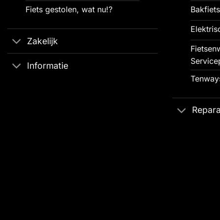
Fiets gestolen, wat nu!?
Bakfiets
Elektris
Zakelijk
Fietsenw
Service
Informatie
Tenways
Repara