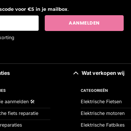
.
ngscode voor €5 in je mailbox
korting
ties
Wat verkopen wij
IES
CATEGORIEËN
ie aanmelden 🛠️
Elektrische Fietsen
che fiets reparatie
Elektrische motoren
reparaties
Elektrische Fatbikes