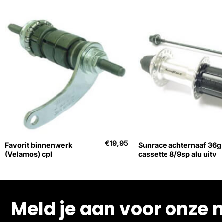
+
+
€
19,95
Favorit binnenwerk
Sunrace achternaaf 36g
(Velamos) cpl
cassette 8/9sp alu uitv
Meld je aan voor onze 