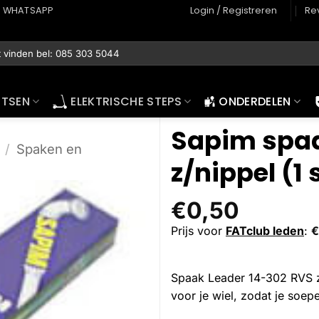
WHATSAPP
Login / Registreren
Re
ETSEN
ELEKTRISCHE STEPS
ONDERDELEN
Sapim spaa
/
Spaken en
z/nippel (1 
€
0,50
Prijs voor
FATclub leden
:
€
Spaak Leader 14-302 RVS z
voor je wiel, zodat je soepe