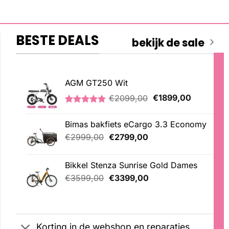
BESTE DEALS
bekijk de sale
AGM GT250 Wit
Oorspronkelijke
Huidige
€
2099,00
€
1899,00
prijs
prijs
Gewaardeerd
1
was:
is:
5.00
op 5
Bimas bakfiets eCargo 3.3 Economy
€2099,00.
€1899,00
gebaseerd
op
Oorspronkelijke
Huidige
€
2999,00
€
2799,00
klantbeoordeling
prijs
prijs
was:
is:
Bikkel Stenza Sunrise Gold Dames
€2999,00.
€2799,00.
Oorspronkelijke
Huidige
€
3599,00
€
3399,00
prijs
prijs
was:
is:
€3599,00.
€3399,00.
Korting in de webshop en reparaties