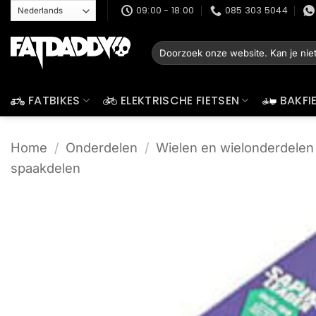
Ga
09:00 - 18:00
085 303 5044
naar
inhoud
Zoeken
naar:
FATBIKES
ELEKTRISCHE FIETSEN
BAKFI
Home
/
Onderdelen
/
Wielen en wielonderdelen
spaakdelen