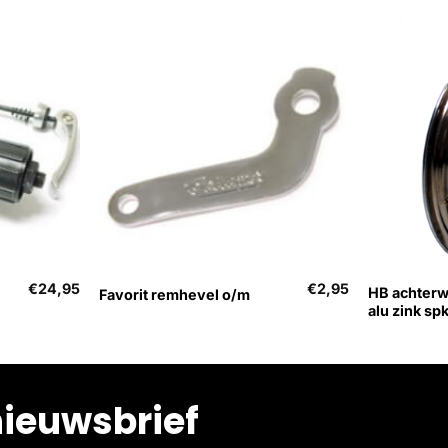
+
+
€
24,95
€
2,95
HB achterw
Favorit remhevel o/m
alu zink sp
nieuwsbrief