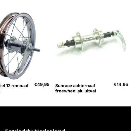
+
€
49,95
€
14,95
iel 12 remnaaf
Sunrace achternaaf
k
freewheel alu uitval