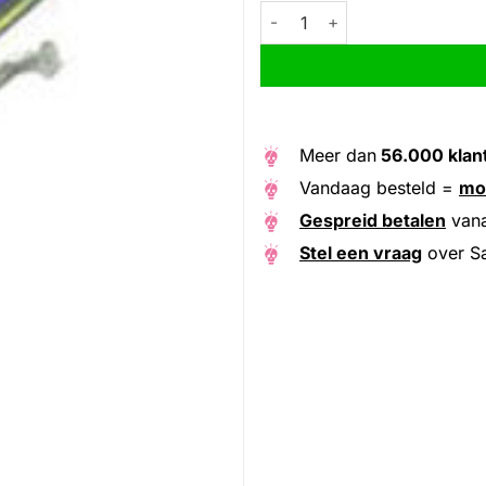
Sapim spaak Leader 14-302 RVS
Alternative:
Meer dan
56.000 klan
Vandaag besteld =
mo
Gespreid betalen
van
Stel een vraag
over Sa