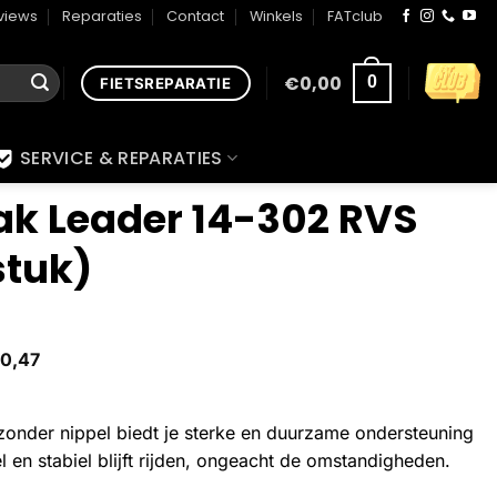
views
Reparaties
Contact
Winkels
FATclub
€
0,00
0
FIETSREPARATIE
SERVICE & REPARATIES
k Leader 14-302 RVS
stuk)
0,47
onder nippel biedt je sterke en duurzame ondersteuning
l en stabiel blijft rijden, ongeacht de omstandigheden.