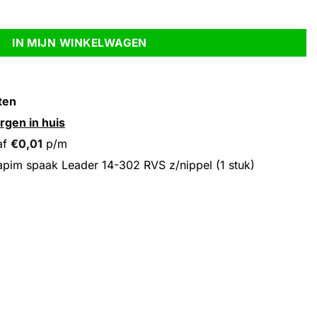
 z/nippel (1 stuk) aantal
IN MIJN WINKELWAGEN
ten
rgen in huis
af
€
0,01
p/m
pim spaak Leader 14-302 RVS z/nippel (1 stuk)