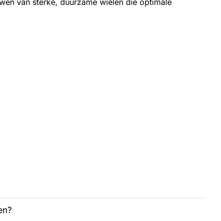
uwen van sterke, duurzame wielen die optimale
en?