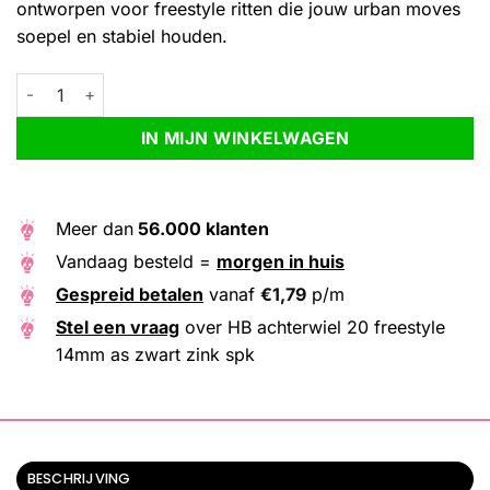
ontworpen voor freestyle ritten die jouw urban moves
soepel en stabiel houden.
HB achterwiel 20 freestyle 14mm as zwart zink spk aantal
Alternative:
IN MIJN WINKELWAGEN
Meer dan
56.000 klanten
Vandaag besteld =
morgen in huis
Gespreid betalen
vanaf
€
1,79
p/m
Stel een vraag
over HB achterwiel 20 freestyle
14mm as zwart zink spk
BESCHRIJVING