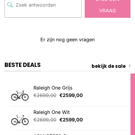
VRAAG
Er zijn nog geen vragen
BESTE DEALS
bekijk de sale
Raleigh One Grijs
Oorspronkelijke
Huidige
€
2699,00
€
2599,00
prijs
prijs
was:
is:
Raleigh One Wit
€2699,00.
€2599,00.
Oorspronkelijke
Huidige
€
2699,00
€
2599,00
prijs
prijs
was:
is: