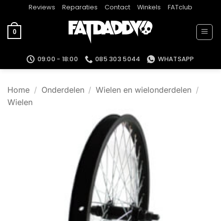
Ga
Reviews
Reparaties
Contact
Winkels
FATclub
naar
inhoud
0
09:00 - 18:00
085 303 5044
WHATSAPP
Home
/
Onderdelen
/
Wielen en wielonderdelen
/
Wielen