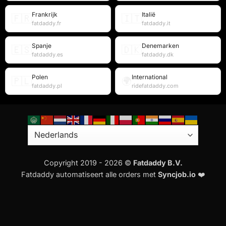
Frankrijk
Italië
🇫🇷
🇮🇹
fatdaddy.fr
fatdaddy.it
Spanje
Denemarken
🇪🇸
🇩🇰
fatdaddy.es
fatdaddy.dk
Polen
International
🇵🇱
🌍
fatdaddy.pl
ridefatdaddy.com
Copyright 2019 - 2026 ©
Fatdaddy B.V.
Fatdaddy automatiseert alle orders met
Syncjob.io
❤️