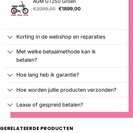
AGM GT250 Groen
€2699,00.
€2599,00.
Oorspronkelijke
Huidige
€
2099,00
€
1899,00
prijs
prijs
was:
is:
€2099,00.
€1899,00.
Korting in de webshop en reparaties
Met welke betaalmethode kan ik
betalen?
Hoe lang heb ik garantie?
Hoe worden jullie producten verzonden?
Lease of gespreid betalen?
GERELATEERDE PRODUCTEN