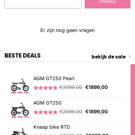
VRAAG
Er zijn nog geen vragen
BESTE DEALS
bekijk de sale
AGM GT250 Pearl
Oorspronkelijke
Huidige
€
2099,00
€
1899,00
prijs
prijs
Gewaardeerd
2
was:
is:
5.00
op 5
AGM GT250
€2099,00.
€1899,00.
gebaseerd
op
Oorspronkelijke
Huidige
€
2099,00
€
1899,00
klantbeoordelingen
prijs
prijs
Gewaardeerd
21
was:
is:
4.76
op 5
Knaap bike RTD
€2099,00.
€1899,00.
gebaseerd
Oorspronkelijke
Huidige
op