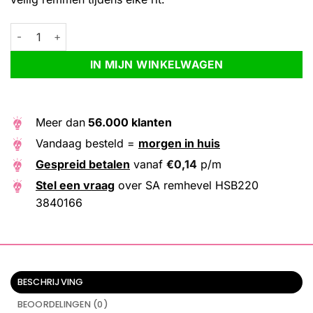
SA remhevel HSB220 3840166 aantal
Alternative:
IN MIJN WINKELWAGEN
Meer dan
56.000 klanten
Vandaag besteld =
morgen in huis
Gespreid betalen
vanaf
€
0,14
p/m
Stel een vraag
over SA remhevel HSB220
3840166
BESCHRIJVING
BEOORDELINGEN (0)