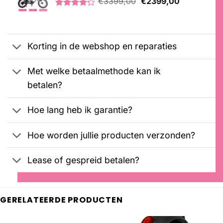
€
3399,00
€
2399,00
klantbeoordelingen
prijs
prijs
Gewaardeerd
5
was:
is:
4.20
op 5
€3399,00.
€2399,00.
gebaseerd
op
Korting in de webshop en reparaties
klantbeoordelingen
Met welke betaalmethode kan ik
betalen?
Hoe lang heb ik garantie?
Hoe worden jullie producten verzonden?
Lease of gespreid betalen?
GERELATEERDE PRODUCTEN