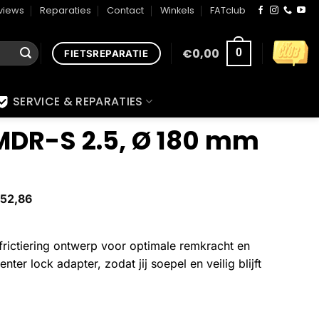
views
Reparaties
Contact
Winkels
FATclub
€
0,00
0
FIETSREPARATIE
SERVICE & REPARATIES
MDR-S 2.5, Ø 180 mm
52,86
frictiering ontwerp voor optimale remkracht en
r lock adapter, zodat jij soepel en veilig blijft
m aantal