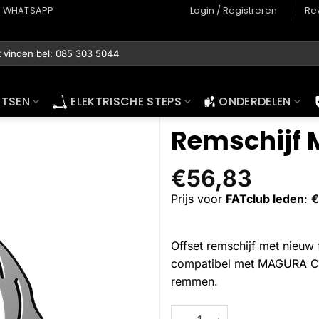
WHATSAPP
Login / Registreren
Re
ETSEN
ELEKTRISCHE STEPS
ONDERDELEN
Remschijf 
€
56,83
Prijs voor
FATclub leden
:
€
Offset remschijf met nieuw 
compatibel met MAGURA Cente
remmen.
Remschijf MDR-S 2.5, Ø 180 m
Alternative: