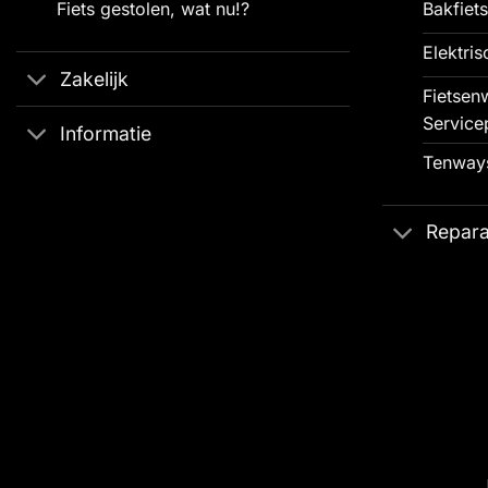
Fiets gestolen, wat nu!?
Bakfiets
Elektris
Zakelijk
Fietsenw
Service
Informatie
Tenways
Repara