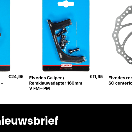
+
+
€
24,95
€
11,95
Elvedes Caliper /
Elvedes re
 +
Remklauwadapter 160mm
SC centerl
V FM – PM
nieuwsbrief