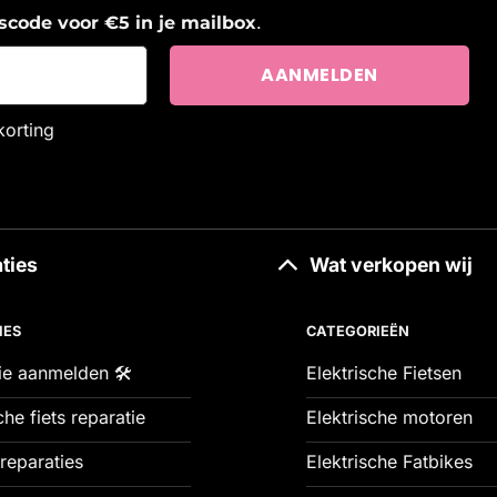
.
ngscode voor €5 in je mailbox
korting
ties
Wat verkopen wij
IES
CATEGORIEËN
ie aanmelden 🛠️
Elektrische Fietsen
che fiets reparatie
Elektrische motoren
reparaties
Elektrische Fatbikes