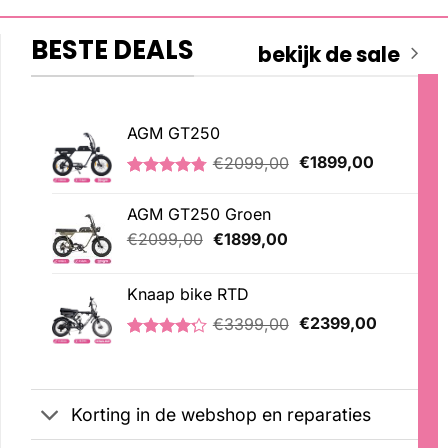
BESTE DEALS
bekijk de sale
AGM GT250
Oorspronkelijke
Huidige
€
2099,00
€
1899,00
prijs
prijs
Gewaardeerd
21
was:
is:
4.76
op 5
AGM GT250 Groen
€2099,00.
€1899,00
gebaseerd
op
Oorspronkelijke
Huidige
€
2099,00
€
1899,00
klantbeoordelingen
prijs
prijs
was:
is:
Knaap bike RTD
€2099,00.
€1899,00.
Oorspronkelijke
Huidige
€
3399,00
€
2399,00
prijs
prijs
Gewaardeerd
5
was:
is:
4.20
op 5
€3399,00.
€2399,00
gebaseerd
op
Korting in de webshop en reparaties
klantbeoordelingen