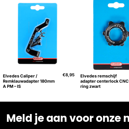
+
+
€
8,95
Elvedes Caliper /
Elvedes remschijf
Remklauwadapter 180mm
adapter centerlock CNC
A PM – IS
ring zwart
Meld je aan voor onze 