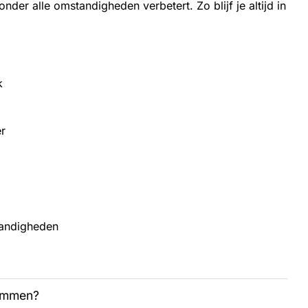
der alle omstandigheden verbetert. Zo blijf je altijd in
.
k
r
tandigheden
remmen?