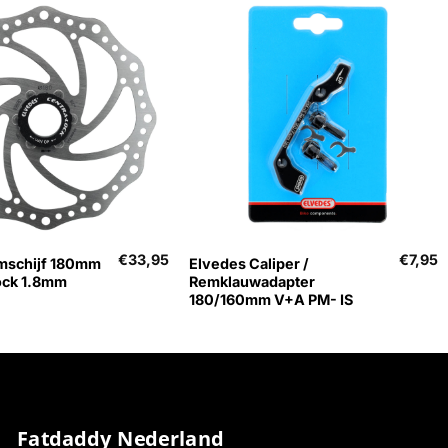
+
€
33,95
€
7,95
mschijf 180mm
Elvedes Caliper /
ock 1.8mm
Remklauwadapter
180/160mm V+A PM- IS
Fatdaddy Nederland