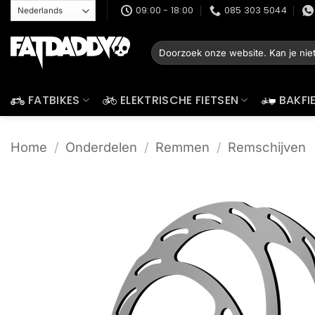
Ga
09:00 - 18:00
085 303 5044
naar
inhoud
Zoeken
naar:
FATBIKES
ELEKTRISCHE FIETSEN
BAKFI
Home
/
Onderdelen
/
Remmen
/
Remschijven