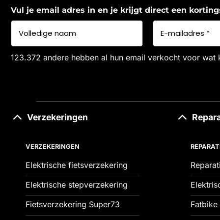
Vul je email adres in en je krijgt direct een korti
123.372 andere hebben al hun email verkocht voor wat 
Verzekeringen
Repara
VERZEKERINGEN
REPARAT
Elektrische fietsverzekering
Reparat
Elektrische stepverzekering
Elektris
Fietsverzekering Super73
Fatbike 