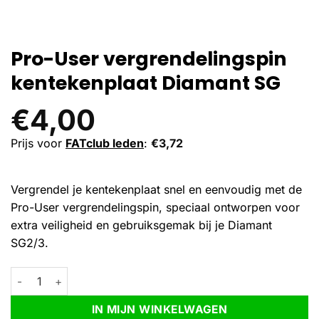
Pro-User vergrendelingspin
kentekenplaat Diamant SG
€
4,00
Prijs voor
FATclub leden
:
€
3,72
Vergrendel je kentekenplaat snel en eenvoudig met de
Pro-User vergrendelingspin, speciaal ontworpen voor
extra veiligheid en gebruiksgemak bij je Diamant
SG2/3.
Pro-User vergrendelingspin kentekenplaat Diamant SG aantal
Alternative:
IN MIJN WINKELWAGEN