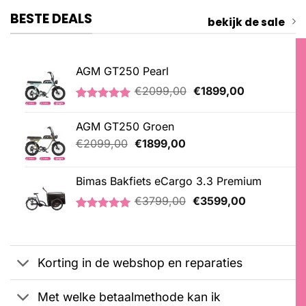
BESTE DEALS
bekijk de sale
AGM GT250 Pearl
Oorspronkelijke
Huidige
€
2099,00
€
1899,00
prijs
prijs
Gewaardeerd
2
was:
is:
5.00
op 5
AGM GT250 Groen
€2099,00.
€1899,00.
gebaseerd
op
Oorspronkelijke
Huidige
€
2099,00
€
1899,00
klantbeoordelingen
prijs
prijs
was:
is:
Bimas Bakfiets eCargo 3.3 Premium
€2099,00.
€1899,00.
Oorspronkelijke
Huidige
€
3799,00
€
3599,00
prijs
prijs
Gewaardeerd
2
was:
is:
5.00
op 5
€3799,00.
€3599,00.
gebaseerd
op
Korting in de webshop en reparaties
klantbeoordelingen
Met welke betaalmethode kan ik