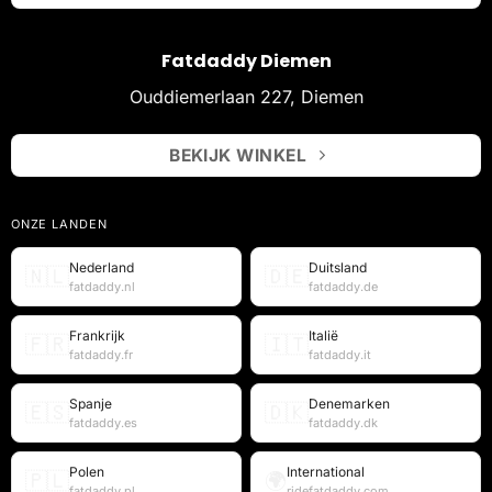
Fatdaddy Diemen
Ouddiemerlaan 227, Diemen
BEKIJK WINKEL
ONZE LANDEN
Nederland
Duitsland
🇳🇱
🇩🇪
fatdaddy.nl
fatdaddy.de
Frankrijk
Italië
🇫🇷
🇮🇹
fatdaddy.fr
fatdaddy.it
Spanje
Denemarken
🇪🇸
🇩🇰
fatdaddy.es
fatdaddy.dk
Polen
International
🇵🇱
🌍
fatdaddy.pl
ridefatdaddy.com