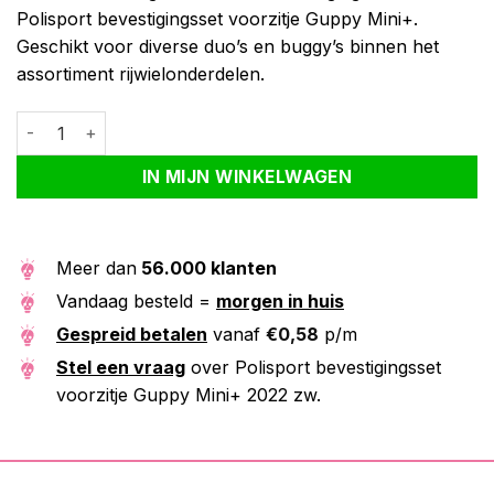
Polisport bevestigingsset voorzitje Guppy Mini+.
Geschikt voor diverse duo’s en buggy’s binnen het
assortiment rijwielonderdelen.
Polisport bevestigingsset voorzitje Guppy Mini+ 2022 zw. aantal
Alternative:
IN MIJN WINKELWAGEN
Meer dan
56.000 klanten
Vandaag besteld =
morgen in huis
Gespreid betalen
vanaf
€
0,58
p/m
Stel een vraag
over Polisport bevestigingsset
voorzitje Guppy Mini+ 2022 zw.