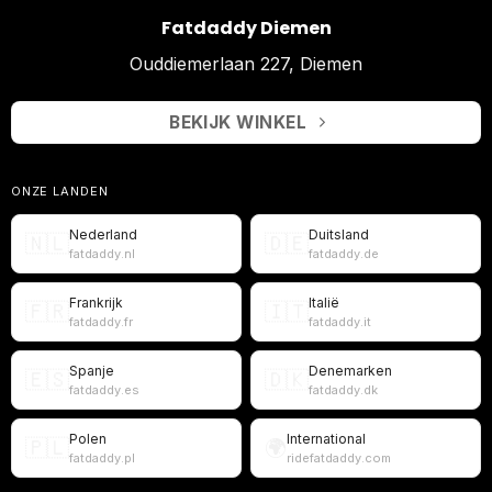
Fatdaddy Diemen
Ouddiemerlaan 227, Diemen
BEKIJK WINKEL
ONZE LANDEN
Nederland
Duitsland
🇳🇱
🇩🇪
fatdaddy.nl
fatdaddy.de
Frankrijk
Italië
🇫🇷
🇮🇹
fatdaddy.fr
fatdaddy.it
Spanje
Denemarken
🇪🇸
🇩🇰
fatdaddy.es
fatdaddy.dk
Polen
International
🇵🇱
🌍
fatdaddy.pl
ridefatdaddy.com