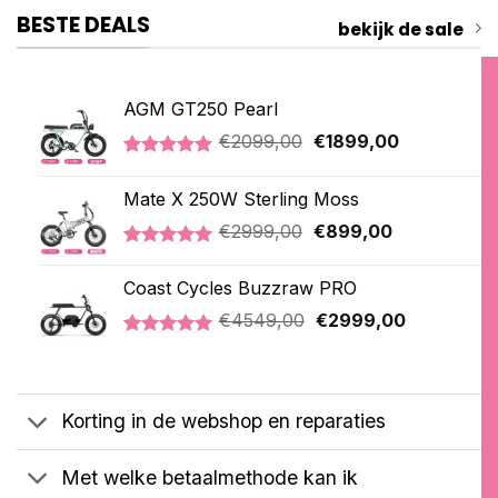
BESTE DEALS
bekijk de sale
AGM GT250 Pearl
Oorspronkelijke
Huidige
€
2099,00
€
1899,00
prijs
prijs
Gewaardeerd
2
was:
is:
5.00
op 5
Mate X 250W Sterling Moss
€2099,00.
€1899,00.
gebaseerd
op
Oorspronkelijke
Huidige
€
2999,00
€
899,00
klantbeoordelingen
prijs
prijs
Gewaardeerd
3
was:
is:
5.00
op 5
Coast Cycles Buzzraw PRO
€2999,00.
€899,00.
gebaseerd
Oorspronkelijke
Huidige
op
€
4549,00
€
2999,00
klantbeoordelingen
prijs
prijs
Gewaardeerd
1
was:
is:
5.00
op 5
€4549,00.
€2999,00.
gebaseerd
op
Korting in de webshop en reparaties
klantbeoordeling
Met welke betaalmethode kan ik