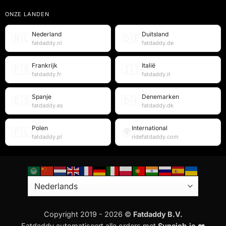
ONZE LANDEN
Nederland
Duitsland
🇳🇱
🇩🇪
fatdaddy.nl
fatdaddy.de
Frankrijk
Italië
🇫🇷
🇮🇹
fatdaddy.fr
fatdaddy.it
Spanje
Denemarken
🇪🇸
🇩🇰
fatdaddy.es
fatdaddy.dk
Polen
International
🇵🇱
🌍
fatdaddy.pl
ridefatdaddy.com
Copyright 2019 - 2026 ©
Fatdaddy B.V.
Fatdaddy automatiseert alle orders met
Syncjob.io
❤️