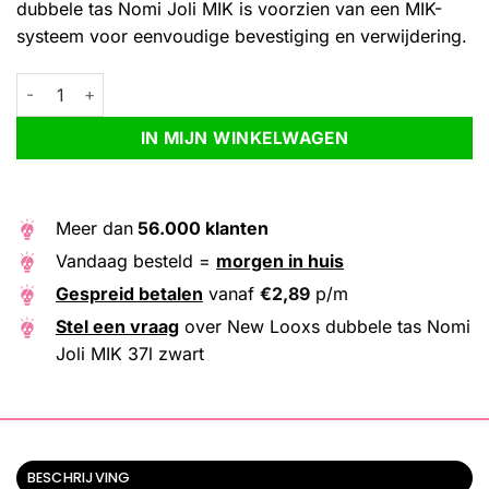
dubbele tas Nomi Joli MIK is voorzien van een MIK-
systeem voor eenvoudige bevestiging en verwijdering.
New Looxs dubbele tas Nomi Joli MIK 37l zwart aantal
Alternative:
IN MIJN WINKELWAGEN
Meer dan
56.000 klanten
Vandaag besteld =
morgen in huis
Gespreid betalen
vanaf
€
2,89
p/m
Stel een vraag
over New Looxs dubbele tas Nomi
Joli MIK 37l zwart
BESCHRIJVING