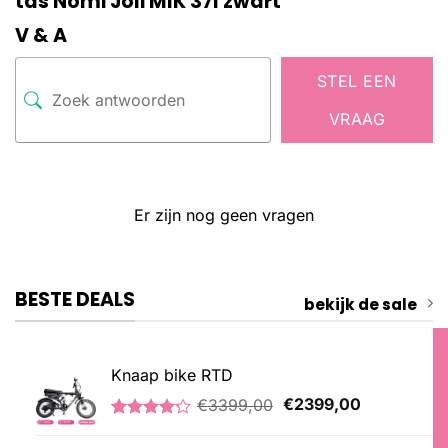
tas Nomi Joli MIK 37l zwart
V & A
STEL EEN
VRAAG
Er zijn nog geen vragen
BESTE DEALS
bekijk de sale
Knaap bike RTD
Oorspronkelijke
Huidige
€
3399,00
€
2399,00
prijs
prijs
Gewaardeerd
5
was:
is:
4.20
op 5