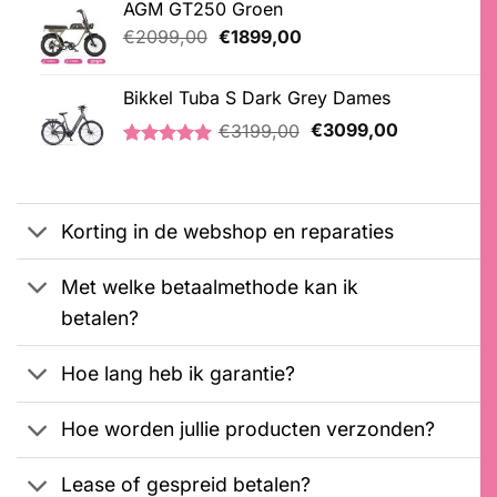
AGM GT250 Groen
€3399,00.
€2399,00.
gebaseerd
op
Oorspronkelijke
Huidige
€
2099,00
€
1899,00
klantbeoordelingen
prijs
prijs
was:
is:
Bikkel Tuba S Dark Grey Dames
€2099,00.
€1899,00.
Oorspronkelijke
Huidige
€
3199,00
€
3099,00
prijs
prijs
Gewaardeerd
1
was:
is:
5.00
op 5
€3199,00.
€3099,00.
gebaseerd
op
Korting in de webshop en reparaties
klantbeoordeling
Met welke betaalmethode kan ik
betalen?
Hoe lang heb ik garantie?
Hoe worden jullie producten verzonden?
Lease of gespreid betalen?