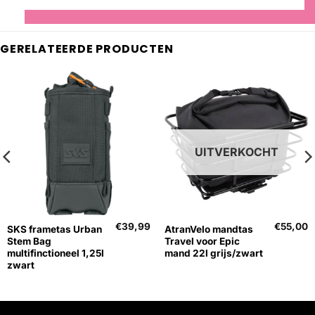
GERELATEERDE PRODUCTEN
UITVERKOCHT
€
39,99
€
55,00
SKS frametas Urban
AtranVelo mandtas
Stem Bag
Travel voor Epic
multifinctioneel 1,25l
mand 22l grijs/zwart
zwart