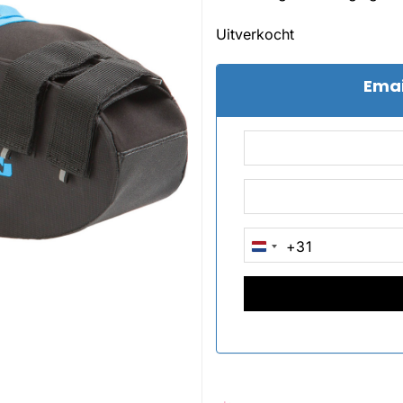
Uitverkocht
Emai
+31
NETHERLANDS
+31