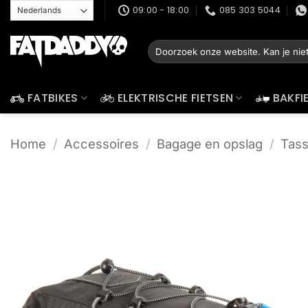
Ga
09:00 - 18:00
085 303 5044
naar
inhoud
Zoeken
naar:
FATBIKES
ELEKTRISCHE FIETSEN
BAKFI
Home
/
Accessoires
/
Bagage en opslag
/
Tas