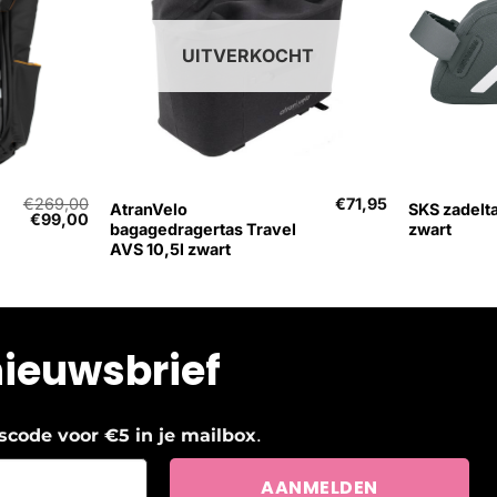
UITVERKOCHT
+
+
€
269,00
€
71,95
AtranVelo
SKS zadelta
Oorspronkelijke
Huidige
€
99,00
bagagedragertas Travel
zwart
prijs
prijs
AVS 10,5l zwart
was:
is:
€269,00.
€99,00.
nieuwsbrief
.
ngscode voor €5 in je mailbox