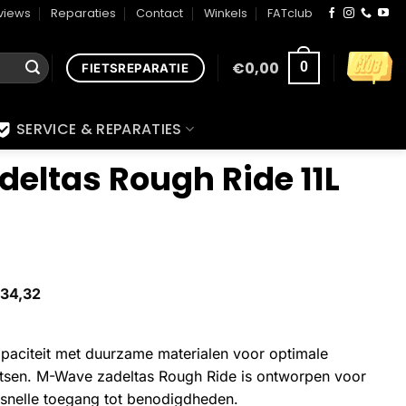
views
Reparaties
Contact
Winkels
FATclub
€
0,00
0
FIETSREPARATIE
SERVICE & REPARATIES
eltas Rough Ride 11L
34,32
paciteit met duurzame materialen voor optimale
 fietsen. M-Wave zadeltas Rough Ride is ontworpen voor
snelle toegang tot benodigdheden.