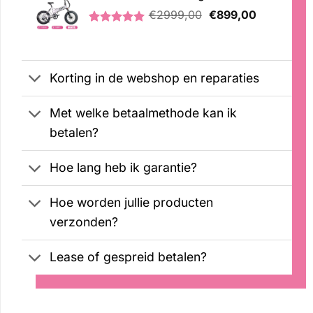
Oorspronkelijke
Huidige
op
€
2999,00
€
899,00
klantbeoordelingen
prijs
prijs
Gewaardeerd
3
was:
is:
5.00
op 5
€2999,00.
€899,00.
gebaseerd
op
Korting in de webshop en reparaties
klantbeoordelingen
Met welke betaalmethode kan ik
betalen?
Hoe lang heb ik garantie?
Hoe worden jullie producten
verzonden?
Lease of gespreid betalen?