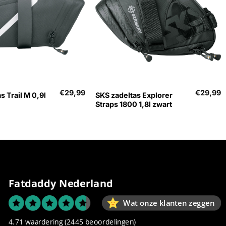
+
€
29,99
€
29,99
s Trail M 0,9l
SKS zadeltas Explorer
Straps 1800 1,8l zwart
Fatdaddy Nederland
Wat onze klanten zeggen
4.71 waardering
(2445 beoordelingen)