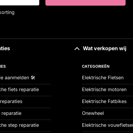
korting
ties
Wat verkopen wij
IES
CATEGORIEËN
ie aanmelden 🛠️
Elektrische Fietsen
che fiets reparatie
Elektrische motoren
reparaties
Elektrische Fatbikes
 reparatie
Onewheel
che step reparatie
Elektrische vouwfietse