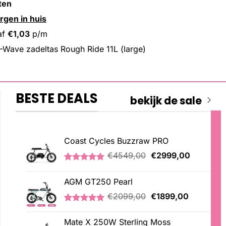
ten
rgen in huis
af
€
1,03
p/m
Wave zadeltas Rough Ride 11L (large)
BESTE DEALS
bekijk de sale
Coast Cycles Buzzraw PRO
Oorspronkelijke
Huidige
€
4549,00
€
2999,00
prijs
prijs
Gewaardeerd
1
was:
is:
5.00
op 5
AGM GT250 Pearl
€4549,00.
€2999,00
gebaseerd
op
Oorspronkelijke
Huidige
€
2099,00
€
1899,00
klantbeoordeling
prijs
prijs
Gewaardeerd
2
was:
is:
5.00
op 5
Mate X 250W Sterling Moss
€2099,00.
€1899,00
gebaseerd