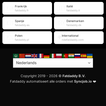
Frankrijk
Italië
🇫🇷
🇮🇹
fatdaddy.fr
fatdaddy.it
Spanje
Denemarken
🇪🇸
🇩🇰
fatdaddy.es
fatdaddy.dk
Polen
International
🇵🇱
🌍
fatdaddy.pl
ridefatdaddy.com
Copyright 2019 - 2026 ©
Fatdaddy B.V.
Fatdaddy automatiseert alle orders met
Syncjob.io
❤️