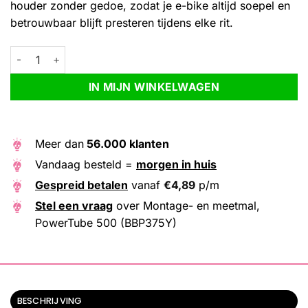
houder zonder gedoe, zodat je e-bike altijd soepel en
betrouwbaar blijft presteren tijdens elke rit.
Montage- en meetmal, PowerTube 500 (BBP375Y) aantal
Alternative:
IN MIJN WINKELWAGEN
Meer dan
56.000 klanten
Vandaag besteld =
morgen in huis
Gespreid betalen
vanaf
€
4,89
p/m
Stel een vraag
over Montage- en meetmal,
PowerTube 500 (BBP375Y)
BESCHRIJVING