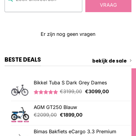
VRAAG
Er zijn nog geen vragen
BESTE DEALS
bekijk de sale
Bikkel Tuba S Dark Grey Dames
Oorspronkelijke
Huidige
€
3199,00
€
3099,00
prijs
prijs
Gewaardeerd
1
was:
is:
5.00
op 5
AGM GT250 Blauw
€3199,00.
€3099,00.
gebaseerd
op
Oorspronkelijke
Huidige
€
2099,00
€
1899,00
klantbeoordeling
prijs
prijs
was:
is:
Bimas Bakfiets eCargo 3.3 Premium
€2099,00.
€1899,00.