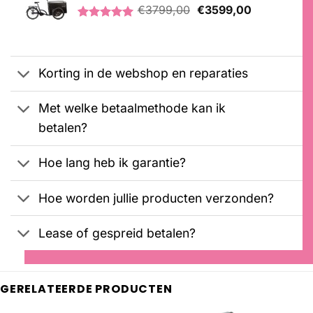
Oorspronkelijke
Huidige
€
3799,00
€
3599,00
prijs
prijs
Gewaardeerd
2
was:
is:
5.00
op 5
€3799,00.
€3599,00.
gebaseerd
op
Korting in de webshop en reparaties
klantbeoordelingen
Met welke betaalmethode kan ik
betalen?
Hoe lang heb ik garantie?
Hoe worden jullie producten verzonden?
Lease of gespreid betalen?
GERELATEERDE PRODUCTEN