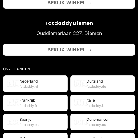
BEKIJK WINKEL
Fatdaddy Diemen
Ouddiemerlaan 227, Diemen
BEKIJK WINKEL
ONZE LANDEN
Nederland
Duitsland
🇳🇱
🇩🇪
fatdaddy.nl
fatdaddy.de
Frankrijk
Italië
🇫🇷
🇮🇹
fatdaddy.fr
fatdaddy.it
Spanje
Denemarken
🇪🇸
🇩🇰
fatdaddy.es
fatdaddy.dk