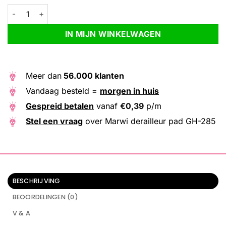
Marwi derailleur pad GH-285 aantal
Alternative:
IN MIJN WINKELWAGEN
Meer dan
56.000 klanten
Vandaag besteld =
morgen in huis
Gespreid betalen
vanaf
€
0,39
p/m
Stel een vraag
over Marwi derailleur pad GH-285
BESCHRIJVING
BEOORDELINGEN (0)
V & A