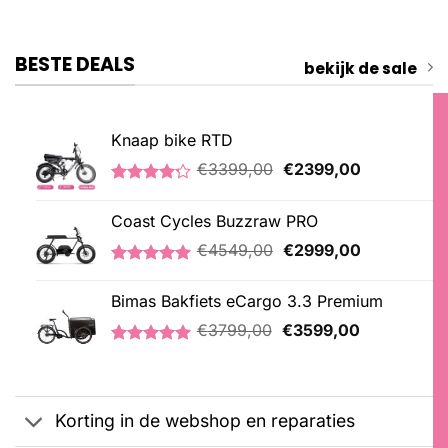
BESTE DEALS
bekijk de sale
Knaap bike RTD
Oorspronkelijke
Huidige
€
3399,00
€
2399,00
prijs
prijs
Gewaardeerd
5
was:
is:
4.20
op 5
Coast Cycles Buzzraw PRO
€3399,00.
€2399,00.
gebaseerd
op
Oorspronkelijke
Huidige
€
4549,00
€
2999,00
klantbeoordelingen
prijs
prijs
Gewaardeerd
1
was:
is:
5.00
op 5
Bimas Bakfiets eCargo 3.3 Premium
€4549,00.
€2999,00.
gebaseerd
Oorspronkelijke
Huidige
op
€
3799,00
€
3599,00
klantbeoordeling
prijs
prijs
Gewaardeerd
2
was:
is:
5.00
op 5
€3799,00.
€3599,00.
gebaseerd
op
Korting in de webshop en reparaties
klantbeoordelingen