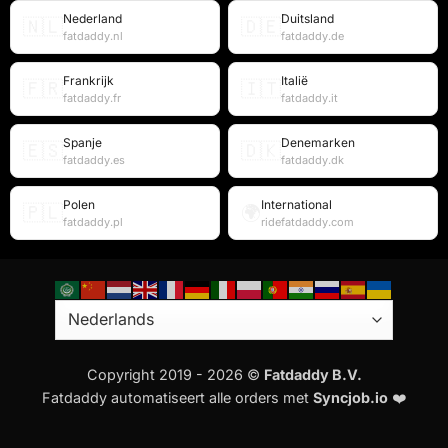
Nederland
Duitsland
🇳🇱
🇩🇪
fatdaddy.nl
fatdaddy.de
Frankrijk
Italië
🇫🇷
🇮🇹
fatdaddy.fr
fatdaddy.it
Spanje
Denemarken
🇪🇸
🇩🇰
fatdaddy.es
fatdaddy.dk
Polen
International
🇵🇱
🌍
fatdaddy.pl
ridefatdaddy.com
Copyright 2019 - 2026 ©
Fatdaddy B.V.
Fatdaddy automatiseert alle orders met
Syncjob.io
❤️