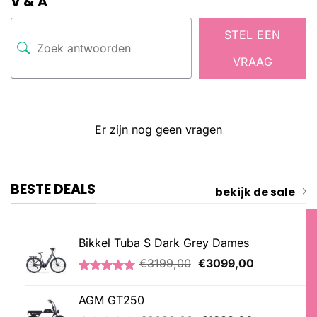
V & A
STEL EEN
VRAAG
Er zijn nog geen vragen
BESTE DEALS
bekijk de sale
Bikkel Tuba S Dark Grey Dames
Oorspronkelijke
Huidige
€
3199,00
€
3099,00
prijs
prijs
Gewaardeerd
1
was:
is:
5.00
op 5
AGM GT250
€3199,00.
€3099,00.
gebaseerd
op
Oorspronkelijke
Huidige