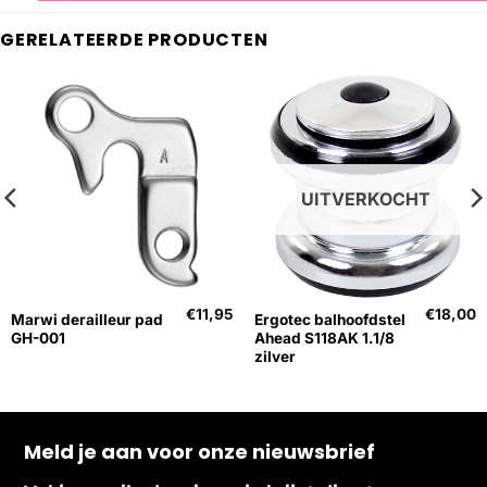
GERELATEERDE PRODUCTEN
UITVERKOCHT
€
11,95
€
18,00
Marwi derailleur pad
Ergotec balhoofdstel
GH-001
Ahead S118AK 1.1/8
zilver
Meld je aan voor onze nieuwsbrief