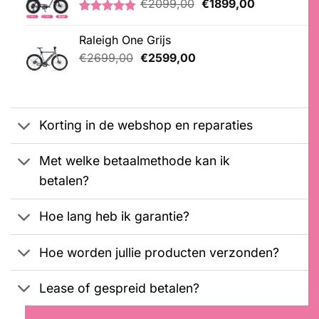
€
2099,00
€
1899,00
klantbeoordeling
prijs
prijs
Gewaardeerd
21
was:
is:
4.76
op 5
Raleigh One Grijs
€2099,00.
€1899,00.
gebaseerd
Oorspronkelijke
Huidige
op
€
2699,00
€
2599,00
klantbeoordelingen
prijs
prijs
was:
is:
€2699,00.
€2599,00.
Korting in de webshop en reparaties
Met welke betaalmethode kan ik
betalen?
Hoe lang heb ik garantie?
Hoe worden jullie producten verzonden?
Lease of gespreid betalen?