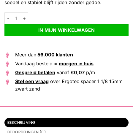
soepel en stabiel blijft rijden zonder gedoe.
Ergotec spacer 1 1/8 15mm zwart zand aantal
Alternative:
IN MIJN WINKELWAGEN
Meer dan
56.000 klanten
Vandaag besteld =
morgen in huis
Gespreid betalen
vanaf
€
0,07
p/m
Stel een vraag
over Ergotec spacer 1 1/8 15mm
zwart zand
BESCHRIJVING
BEOORDELINGEN (0)