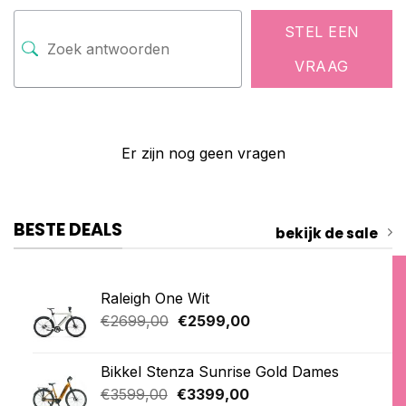
STEL EEN
VRAAG
Er zijn nog geen vragen
BESTE DEALS
bekijk de sale
Raleigh One Wit
Oorspronkelijke
Huidige
€
2699,00
€
2599,00
prijs
prijs
was:
is:
Bikkel Stenza Sunrise Gold Dames
€2699,00.
€2599,00.
Oorspronkelijke
Huidige
€
3599,00
€
3399,00