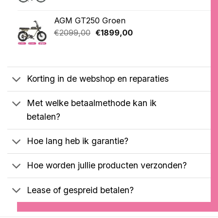
prijs
prijs
was:
is:
AGM GT250 Groen
€3599,00.
€3399,00.
Oorspronkelijke
Huidige
€
2099,00
€
1899,00
prijs
prijs
was:
is:
€2099,00.
€1899,00.
Korting in de webshop en reparaties
Met welke betaalmethode kan ik
betalen?
Hoe lang heb ik garantie?
Hoe worden jullie producten verzonden?
Lease of gespreid betalen?