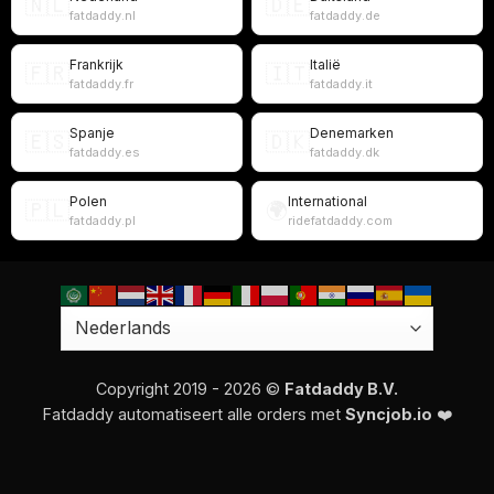
🇳🇱
🇩🇪
fatdaddy.nl
fatdaddy.de
Frankrijk
Italië
🇫🇷
🇮🇹
fatdaddy.fr
fatdaddy.it
Spanje
Denemarken
🇪🇸
🇩🇰
fatdaddy.es
fatdaddy.dk
Polen
International
🇵🇱
🌍
fatdaddy.pl
ridefatdaddy.com
Copyright 2019 - 2026 ©
Fatdaddy B.V.
Fatdaddy automatiseert alle orders met
Syncjob.io
❤️