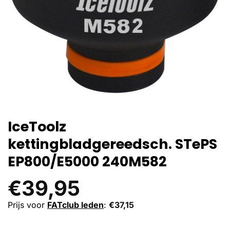
IceToolz
kettingbladgereedsch. STePS
EP800/E5000 240M582
€
39,95
Prijs voor
FATclub leden
:
€
37,15