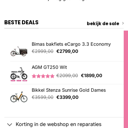
BESTE DEALS
bekijk de sale
Bimas bakfiets eCargo 3.3 Economy
Oorspronkelijke
Huidige
€
2999,00
€
2799,00
prijs
prijs
was:
is:
AGM GT250 Wit
€2999,00.
€2799,00.
Oorspronkelijke
Huidige
€
2099,00
€
1899,00
prijs
prijs
Gewaardeerd
1
was:
is:
5.00
op 5
Bikkel Stenza Sunrise Gold Dames
€2099,00.
€1899,00.
gebaseerd
Oorspronkelijke
Huidige
op
€
3599,00
€
3399,00
klantbeoordeling
prijs
prijs
was:
is:
€3599,00.
€3399,00.
Korting in de webshop en reparaties