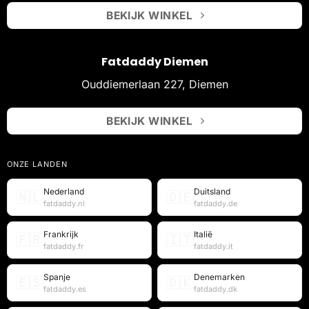
BEKIJK WINKEL
Fatdaddy Diemen
Ouddiemerlaan 227, Diemen
BEKIJK WINKEL
ONZE LANDEN
Nederland
Duitsland
🇳🇱
🇩🇪
fatdaddy.nl
fatdaddy.de
Frankrijk
Italië
🇫🇷
🇮🇹
fatdaddy.fr
fatdaddy.it
Spanje
Denemarken
🇪🇸
🇩🇰
fatdaddy.es
fatdaddy.dk