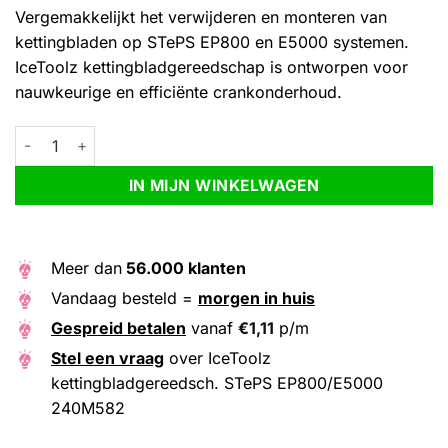
Vergemakkelijkt het verwijderen en monteren van
kettingbladen op STePS EP800 en E5000 systemen.
IceToolz kettingbladgereedschap is ontworpen voor
nauwkeurige en efficiënte crankonderhoud.
IceToolz kettingbladgereedsch. STePS EP800/E5000 240M582 
Alternative:
IN MIJN WINKELWAGEN
Meer dan
56.000 klanten
Vandaag besteld =
morgen in huis
Gespreid betalen
vanaf
€
1,11
p/m
Stel een vraag
over IceToolz
kettingbladgereedsch. STePS EP800/E5000
240M582