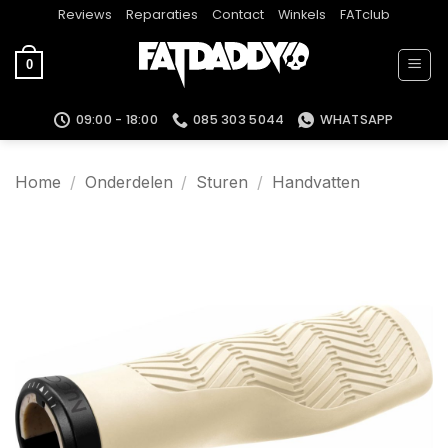
Ga
Reviews
Reparaties
Contact
Winkels
FATclub
naar
inhoud
0
09:00 - 18:00
085 303 5044
WHATSAPP
Home
/
Onderdelen
/
Sturen
/
Handvatten