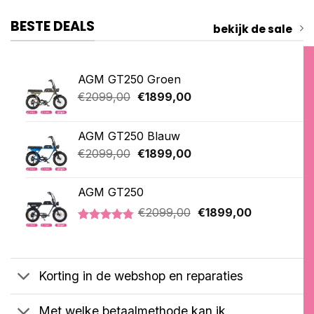
BESTE DEALS
bekijk de sale
AGM GT250 Groen
Oorspronkelijke
Huidige
€
2099,00
€
1899,00
prijs
prijs
was:
is:
AGM GT250 Blauw
€2099,00.
€1899,00.
Oorspronkelijke
Huidige
€
2099,00
€
1899,00
prijs
prijs
was:
is:
AGM GT250
€2099,00.
€1899,00.
Oorspronkelijke
Huidige
€
2099,00
€
1899,00
prijs
prijs
Gewaardeerd
21
was:
is:
4.76
op 5
€2099,00.
€1899,00.
gebaseerd
op
Korting in de webshop en reparaties
klantbeoordelingen
Met welke betaalmethode kan ik