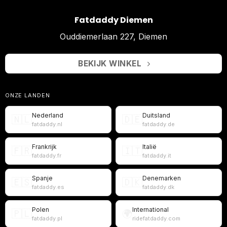
Fatdaddy Diemen
Ouddiemerlaan 227, Diemen
BEKIJK WINKEL
ONZE LANDEN
Nederland
Duitsland
🇳🇱
🇩🇪
fatdaddy.nl
fatdaddy.de
Frankrijk
Italië
🇫🇷
🇮🇹
fatdaddy.fr
fatdaddy.it
Spanje
Denemarken
🇪🇸
🇩🇰
fatdaddy.es
fatdaddy.dk
Polen
International
🇵🇱
🌍
fatdaddy.pl
ridefatdaddy.com