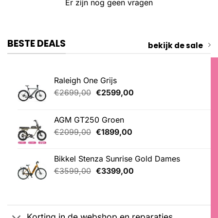
Er zijn nog geen vragen
BESTE DEALS
bekijk de sale
Raleigh One Grijs
Oorspronkelijke
Huidige
€
2699,00
€
2599,00
prijs
prijs
was:
is:
AGM GT250 Groen
€2699,00.
€2599,00.
Oorspronkelijke
Huidige
€
2099,00
€
1899,00
prijs
prijs
was:
is:
Bikkel Stenza Sunrise Gold Dames
€2099,00.
€1899,00.
Oorspronkelijke
Huidige
€
3599,00
€
3399,00
prijs
prijs
was:
is:
€3599,00.
€3399,00.
Korting in de webshop en reparaties