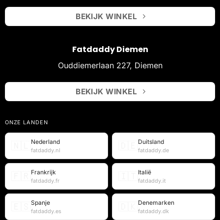
BEKIJK WINKEL
Fatdaddy Diemen
Ouddiemerlaan 227, Diemen
BEKIJK WINKEL
ONZE LANDEN
Nederland
Duitsland
🇳🇱
🇩🇪
fatdaddy.nl
fatdaddy.de
Frankrijk
Italië
🇫🇷
🇮🇹
fatdaddy.fr
fatdaddy.it
Spanje
Denemarken
🇪🇸
🇩🇰
fatdaddy.es
fatdaddy.dk