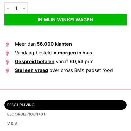
cross BMX padset rood aantal
Alternative:
IN MIJN WINKELWAGEN
Meer dan
56.000 klanten
Vandaag besteld =
morgen in huis
Gespreid betalen
vanaf
€
0,53
p/m
Stel een vraag
over cross BMX padset rood
BESCHRIJVING
BEOORDELINGEN (0)
V & A