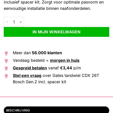
inclusief spacer kit. Zorgt voor optimale pasvorm en
eenvoudige installatie binnen naafonderdelen.
Gates tandwiel CDX 26T Bosch Gen.2 incl. spacer kit aantal
Alternative:
IN MIJN WINKELWAGEN
Meer dan
56.000 klanten
Vandaag besteld =
morgen in huis
Gespreid betalen
vanaf
€
3,44
p/m
Stel een vraag
over Gates tandwiel CDX 26T
Bosch Gen.2 incl. spacer kit
BESCHRIJVING