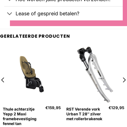
Lease of gespreid betalen?
GERELATEERDE PRODUCTEN
€
159,95
€
129,95
Thule achterzitje
RST Verende vork
Yepp 2 Maxi
Urban T 28″ zilver
framebevestiging
met rollerbrakenok
fennel tan