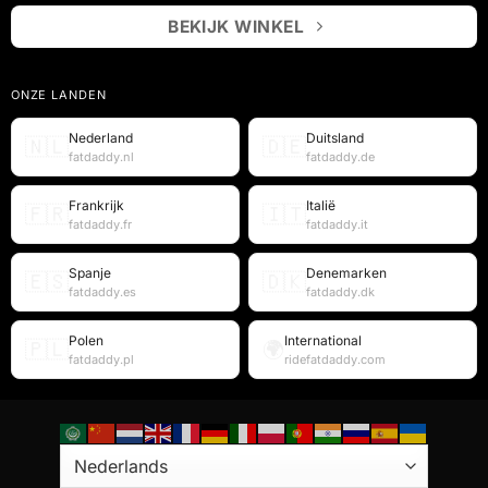
BEKIJK WINKEL
ONZE LANDEN
Nederland
Duitsland
🇳🇱
🇩🇪
fatdaddy.nl
fatdaddy.de
Frankrijk
Italië
🇫🇷
🇮🇹
fatdaddy.fr
fatdaddy.it
Spanje
Denemarken
🇪🇸
🇩🇰
fatdaddy.es
fatdaddy.dk
Polen
International
🇵🇱
🌍
fatdaddy.pl
ridefatdaddy.com