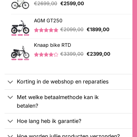
Oorspronkelijke
Huidige
€
2699,00
€
2599,00
prijs
prijs
was:
is:
AGM GT250
€2699,00.
€2599,00.
Oorspronkelijke
Huidige
€
2099,00
€
1899,00
prijs
prijs
Gewaardeerd
21
was:
is:
4.76
op 5
Knaap bike RTD
€2099,00.
€1899,00.
gebaseerd
Oorspronkelijke
Huidige
op
€
3399,00
€
2399,00
klantbeoordelingen
prijs
prijs
Gewaardeerd
5
was:
is:
4.20
op 5
€3399,00.
€2399,00.
gebaseerd
op
Korting in de webshop en reparaties
klantbeoordelingen
Met welke betaalmethode kan ik
betalen?
Hoe lang heb ik garantie?
Hoe worden jullie producten verzonden?