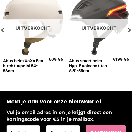
UITVERKOCHT
UITVERKOCHT
€
69,95
€
199,95
Abus helm XoXo Eco
Abus smart helm
birch taupe M 54-
Hyp-E volcano titan
58cm
S 51-55cm
Meld je aan voor onze nieuwsbrief
Vul je email adres in en je krijgt direct een
.
kortingscode voor €5 in je mailbox