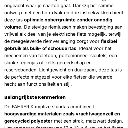
ongeacht waar je naartoe gaat. Dankzij het slimme
ontwerp met één hoofdvak en drie insteekvakken biedt
deze tas
optimale opbergruimte zonder onnodig
volume
. De stevige riemlussen maken bevestiging aan
vrijwel elk deel van je elektrische fiets mogelijk, terwijl
de meegeleverde riemverlenging zorgt voor
flexibel
gebruik als buik- of schoudertas
. Ideaal voor het
meenemen van telefoon, portemonnee, sleutels, een
slanke regenjas of zelfs gereedschap en
reservebanden. Lichtgewicht en duurzaam, deze tas is
de perfecte metgezel voor elke fietser die waarde
hecht aan functionaliteit en stijl.
Belangrijkste Kenmerken
De FAHRER Komplize stuurtas combineert
hoogwaardige materialen zoals vrachtwagenzeil en
gerecycled polyester
met een strak, matzwart design.
Het compacte formaat van 17 x 12 x 6 cm en het lichte