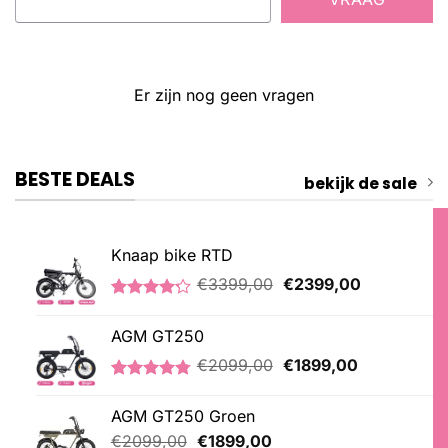
Er zijn nog geen vragen
BESTE DEALS
bekijk de sale
Knaap bike RTD
Oorspronkelijke
Huidige
€
3399,00
€
2399,00
prijs
prijs
Gewaardeerd
5
was:
is:
4.20
op 5
AGM GT250
€3399,00.
€2399,00.
gebaseerd
op
Oorspronkelijke
Huidige
€
2099,00
€
1899,00
klantbeoordelingen
prijs
prijs
Gewaardeerd
21
was:
is:
4.76
op 5
AGM GT250 Groen
€2099,00.
€1899,00.
gebaseerd
Oorspronkelijke
Huidige
op
€
2099,00
€
1899,00