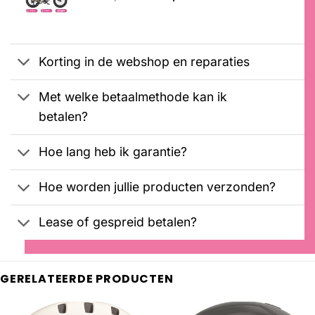
klantbeoordelingen
prijs
prijs
was:
is:
€2099,00.
€1899,00.
Korting in de webshop en reparaties
Met welke betaalmethode kan ik
betalen?
Hoe lang heb ik garantie?
Hoe worden jullie producten verzonden?
Lease of gespreid betalen?
GERELATEERDE PRODUCTEN