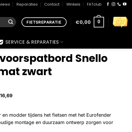
views
Reparaties
Contact
Winkels
FATclub
€
0,00
0
FIETSREPARATIE
SERVICE & REPARATIES
 voorspatbord Snello
mat zwart
16,69
en modder tijdens het fietsen met het Eurofender
voudige montage en duurzaam ontwerp zorgen voor