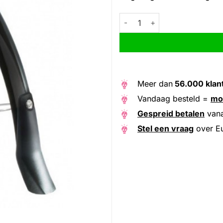
Eurofender voorspatbord Snel
Alternative:
Meer dan
56.000 klan
Vandaag besteld =
mo
Gespreid betalen
van
Stel een vraag
over Eu