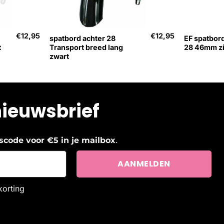
+
+
€
12,95
€
12,95
spatbord achter 28
EF spatbor
t
Transport breed lang
28 46mm zi
zwart
nieuwsbrief
.
ngscode voor €5 in je mailbox
korting