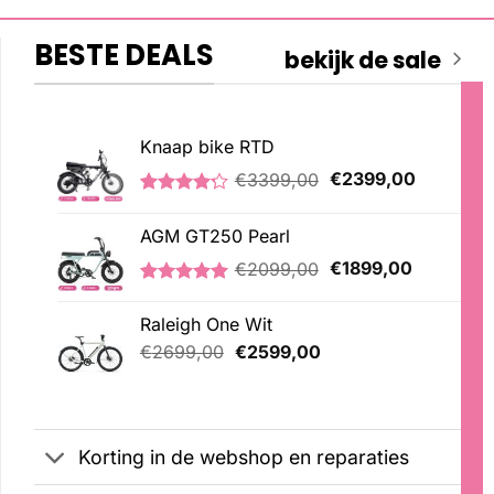
BESTE DEALS
bekijk de sale
Knaap bike RTD
Oorspronkelijke
Huidige
€
3399,00
€
2399,00
prijs
prijs
Gewaardeerd
5
was:
is:
4.20
op 5
AGM GT250 Pearl
€3399,00.
€2399,00
gebaseerd
op
Oorspronkelijke
Huidige
€
2099,00
€
1899,00
klantbeoordelingen
prijs
prijs
Gewaardeerd
2
was:
is:
5.00
op 5
Raleigh One Wit
€2099,00.
€1899,00
gebaseerd
Oorspronkelijke
Huidige
op
€
2699,00
€
2599,00
klantbeoordelingen
prijs
prijs
was:
is:
€2699,00.
€2599,00.
Korting in de webshop en reparaties