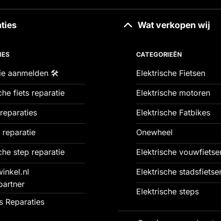
ties
Wat verkopen wij
IES
CATEGORIEËN
ie aanmelden 🛠️
Elektrische Fietsen
che fiets reparatie
Elektrische motoren
reparaties
Elektrische Fatbikes
 reparatie
Onewheel
che step reparatie
Elektrische vouwfietse
inkel.nl
Elektrische stadsfietse
partner
Elektrische steps
 Reparaties