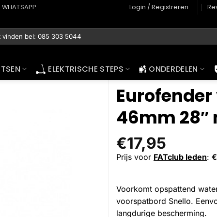
WHATSAPP
Login / Registreren
Re
ETSEN
ELEKTRISCHE STEPS
ONDERDELEN
Eurofender
n
46mm 28″ 
€
17,95
Prijs voor
FATclub leden
:
€
Voorkomt opspattend water 
voorspatbord Snello. Een
langdurige bescherming.