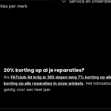
Service en onderste
ties per merk
20% korting op al je reparaties?
Als
FATclub-lid krijg je 365 dagen lang 7% korting op 
korting op alle reparaties in onze winkels
. Het lidmaats
geldig voor een heel jaar.