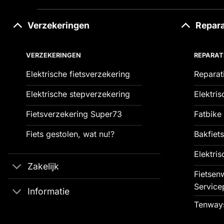
Verzekeringen
Repara
VERZEKERINGEN
REPARAT
Elektrische fietsverzekering
Reparat
Elektrische stepverzekering
Elektris
Fietsverzekering Super73
Fatbike 
Fiets gestolen, wat nu!?
Bakfiets
Elektris
Zakelijk
Fietsenw
Service
Informatie
Tenways