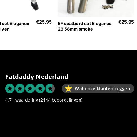
+
€
25,95
€
25,95
d set Elegance
EF spatbord set Elegance
lver
26 58mm smoke
Fatdaddy Nederland
Wat onze klanten zeggen
4.71 waardering
(2444 beoordelingen)