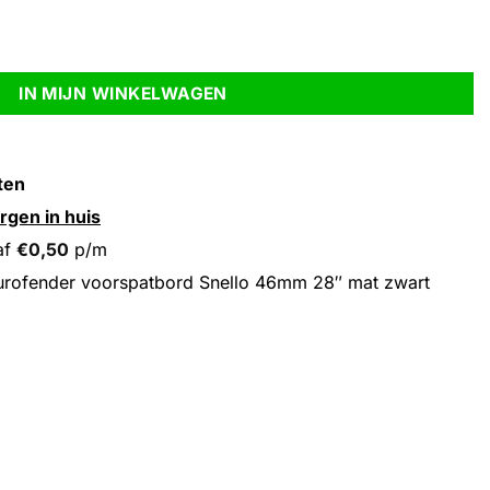
lo 46mm 28" mat zwart aantal
IN MIJN WINKELWAGEN
ten
rgen in huis
af
€
0,50
p/m
rofender voorspatbord Snello 46mm 28″ mat zwart