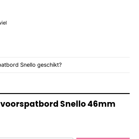
iel
patbord Snello geschikt?
r voorspatbord Snello 46mm