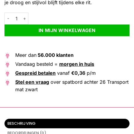
je droog en stijlvol blijft tijdens elke rit.
spatbord achter 26 Transport mat zwart aantal
Alternative:
IN MIJN WINKELWAGEN
Meer dan
56.000 klanten
Vandaag besteld =
morgen in huis
Gespreid betalen
vanaf
€
0,36
p/m
Stel een vraag
over spatbord achter 26 Transport
mat zwart
BESCHRIJVING
BEOORDELINGEN (0)