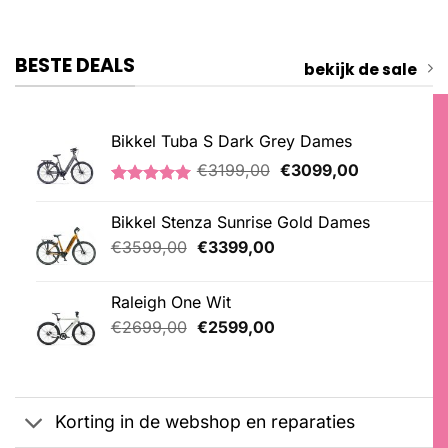
BESTE DEALS
bekijk de sale
Bikkel Tuba S Dark Grey Dames
Oorspronkelijke
Huidige
€
3199,00
€
3099,00
prijs
prijs
Gewaardeerd
1
was:
is:
5.00
op 5
Bikkel Stenza Sunrise Gold Dames
€3199,00.
€3099,00.
gebaseerd
op
Oorspronkelijke
Huidige
€
3599,00
€
3399,00
klantbeoordeling
prijs
prijs
was:
is:
Raleigh One Wit
€3599,00.
€3399,00.
Oorspronkelijke
Huidige
€
2699,00
€
2599,00
prijs
prijs
was:
is:
€2699,00.
€2599,00.
Korting in de webshop en reparaties