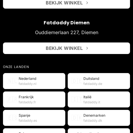
BEKIJK WINKEL
Fatdaddy Diemen
Ouddiemerlaan 227, Diemen
BEKIJK WINKEL
ONZE LANDEN
Nederland
Duitsland
🇳🇱
🇩🇪
fatdaddy.nl
fatdaddy.de
Frankrijk
Italië
🇫🇷
🇮🇹
fatdaddy.fr
fatdaddy.it
Spanje
Denemarken
🇪🇸
🇩🇰
fatdaddy.es
fatdaddy.dk