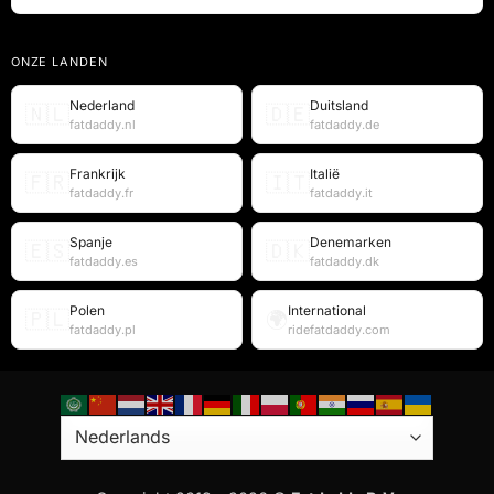
ONZE LANDEN
Nederland
Duitsland
🇳🇱
🇩🇪
fatdaddy.nl
fatdaddy.de
Frankrijk
Italië
🇫🇷
🇮🇹
fatdaddy.fr
fatdaddy.it
Spanje
Denemarken
🇪🇸
🇩🇰
fatdaddy.es
fatdaddy.dk
Polen
International
🇵🇱
🌍
fatdaddy.pl
ridefatdaddy.com