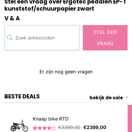
Stel een vraag over Ergotec pedalen EP-T
kunststof/schuurpapier zwart
V & A
STEL EEN
VRAAG
Er zijn nog geen vragen
BESTE DEALS
bekijk de sale
Knaap bike RTD
Oorspronkelijke
Huidige
€
3399,00
€
2399,00
prijs
prijs