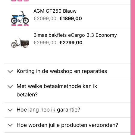
Gewaardeerd
5
was:
is:
4.20
op 5
AGM GT250 Blauw
€3399,00.
€2399,00.
gebaseerd
op
Oorspronkelijke
Huidige
€
2099,00
€
1899,00
klantbeoordelingen
prijs
prijs
was:
is:
Bimas bakfiets eCargo 3.3 Economy
€2099,00.
€1899,00.
Oorspronkelijke
Huidige
€
2999,00
€
2799,00
prijs
prijs
was:
is:
€2999,00.
€2799,00.
Korting in de webshop en reparaties
Met welke betaalmethode kan ik
betalen?
Hoe lang heb ik garantie?
Hoe worden jullie producten verzonden?