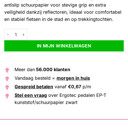
antislip schuurpapier voor stevige grip en extra
veiligheid dankzij reflectoren, ideaal voor comfortabel
en stabiel fietsen in de stad en op trekkingtochten.
Ergotec pedalen EP-T kunststof/schuurpapier zwart aantal
Alternative:
IN MIJN WINKELWAGEN
Meer dan
56.000 klanten
Vandaag besteld =
morgen in huis
Gespreid betalen
vanaf
€
0,67
p/m
Stel een vraag
over Ergotec pedalen EP-T
kunststof/schuurpapier zwart