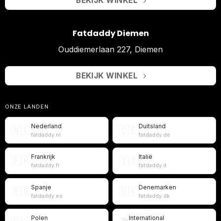
BEKIJK WINKEL
Fatdaddy Diemen
Ouddiemerlaan 227, Diemen
BEKIJK WINKEL
ONZE LANDEN
Nederland
Duitsland
🇳🇱
🇩🇪
fatdaddy.nl
fatdaddy.de
Frankrijk
Italië
🇫🇷
🇮🇹
fatdaddy.fr
fatdaddy.it
Spanje
Denemarken
🇪🇸
🇩🇰
fatdaddy.es
fatdaddy.dk
Polen
International