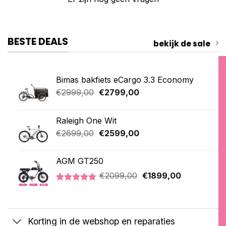
BESTE DEALS
bekijk de sale
Bimas bakfiets eCargo 3.3 Economy
Oorspronkelijke
Huidige
€
2999,00
€
2799,00
prijs
prijs
was:
is:
Raleigh One Wit
€2999,00.
€2799,00.
Oorspronkelijke
Huidige
€
2699,00
€
2599,00
prijs
prijs
was:
is:
AGM GT250
€2699,00.
€2599,00.
Oorspronkelijke
Huidige
€
2099,00
€
1899,00
prijs
prijs
Gewaardeerd
21
was:
is:
4.76
op 5
€2099,00.
€1899,00.
gebaseerd
op
Korting in de webshop en reparaties
klantbeoordelingen