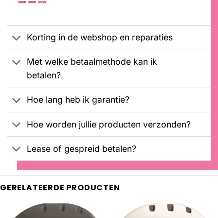
prijs
prijs
Gewaardeerd
1
was:
is:
5.00
op 5
€2099,00.
€1899,00.
gebaseerd
op
Korting in de webshop en reparaties
klantbeoordeling
Met welke betaalmethode kan ik
betalen?
Hoe lang heb ik garantie?
Hoe worden jullie producten verzonden?
Lease of gespreid betalen?
GERELATEERDE PRODUCTEN