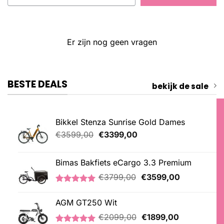
Er zijn nog geen vragen
BESTE DEALS
bekijk de sale
Bikkel Stenza Sunrise Gold Dames
Oorspronkelijke
Huidige
€
3599,00
€
3399,00
prijs
prijs
was:
is:
Bimas Bakfiets eCargo 3.3 Premium
€3599,00.
€3399,00.
Oorspronkelijke
Huidige
€
3799,00
€
3599,00
prijs
prijs
Gewaardeerd
2
was:
is:
5.00
op 5
AGM GT250 Wit
€3799,00.
€3599,00.
gebaseerd
Oorspronkelijke
Huidige
op
€
2099,00
€
1899,00
klantbeoordelingen