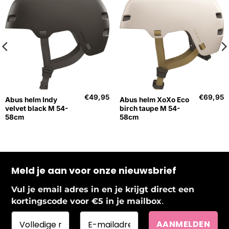
€
49,95
€
69,95
Abus helm Indy
Abus helm XoXo Eco
velvet black M 54-
birch taupe M 54-
58cm
58cm
Meld je aan voor onze nieuwsbrief
Vul je email adres in en je krijgt direct een
.
kortingscode voor €5 in je mailbox