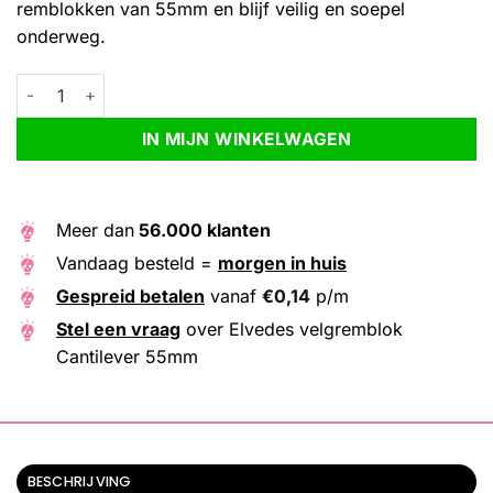
remblokken van 55mm en blijf veilig en soepel
onderweg.
Elvedes velgremblok Cantilever 55mm aantal
Alternative:
IN MIJN WINKELWAGEN
Meer dan
56.000 klanten
Vandaag besteld =
morgen in huis
Gespreid betalen
vanaf
€
0,14
p/m
Stel een vraag
over Elvedes velgremblok
Cantilever 55mm
BESCHRIJVING