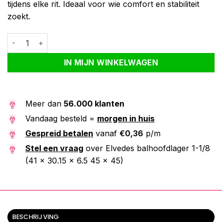
tijdens elke rit. Ideaal voor wie comfort en stabiliteit
zoekt.
Elvedes balhoofdlager 1-1/8 (41 x 30.15 x 6.5 45 x 45) aantal
Alternative:
IN MIJN WINKELWAGEN
Meer dan
56.000 klanten
Vandaag besteld =
morgen in huis
Gespreid betalen
vanaf
€
0,36
p/m
Stel een vraag
over Elvedes balhoofdlager 1-1/8
(41 x 30.15 x 6.5 45 x 45)
BESCHRIJVING