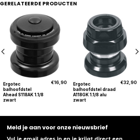
GERELATEERDE PRODUCTEN
€
16,90
€
32,90
Ergotec
Ergotec
balhoofdstel
balhoofdstel draad
Ahead S118AK 1.1/8
A118GK 1.1/8 alu
zwart
zwart
Meld je aan voor onze nieuwsbrief
Vul je email adres in en je krijgt direct een