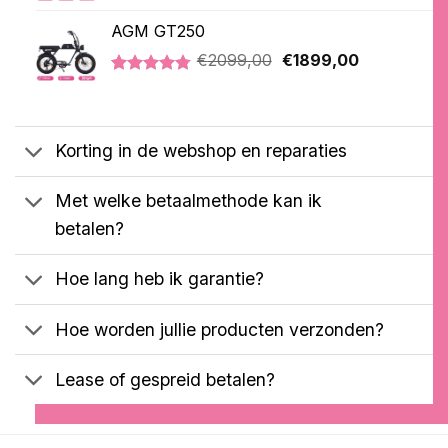
Gewaardeerd
3
was:
is:
5.00
op 5
AGM GT250
€2999,00.
€899,00.
gebaseerd
Oorspronkelijke
Huidige
op
€
2099,00
€
1899,00
klantbeoordelingen
prijs
prijs
Gewaardeerd
21
was:
is:
4.76
op 5
€2099,00.
€1899,00.
gebaseerd
op
Korting in de webshop en reparaties
klantbeoordelingen
Met welke betaalmethode kan ik
betalen?
Hoe lang heb ik garantie?
Hoe worden jullie producten verzonden?
Lease of gespreid betalen?