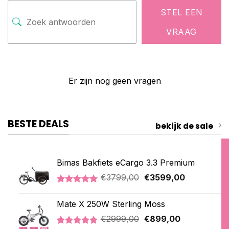
STEL EEN
VRAAG
Er zijn nog geen vragen
BESTE DEALS
bekijk de sale
Bimas Bakfiets eCargo 3.3 Premium
Oorspronkelijke
Huidige
€
3799,00
€
3599,00
prijs
prijs
Gewaardeerd
2
was:
is:
5.00
op 5
Mate X 250W Sterling Moss
€3799,00.
€3599,00.
gebaseerd
op
Oorspronkelijke
Huidige
€
2999,00
€
899,00
klantbeoordelingen
prijs
prijs