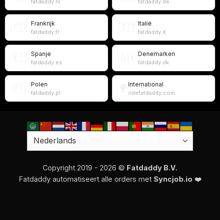
fatdaddy.nl
fatdaddy.de
Frankrijk
Italië
🇫🇷
🇮🇹
fatdaddy.fr
fatdaddy.it
Spanje
Denemarken
🇪🇸
🇩🇰
fatdaddy.es
fatdaddy.dk
Polen
International
🇵🇱
🌍
fatdaddy.pl
ridefatdaddy.com
Copyright 2019 - 2026 ©
Fatdaddy B.V.
Fatdaddy automatiseert alle orders met
Syncjob.io
❤️