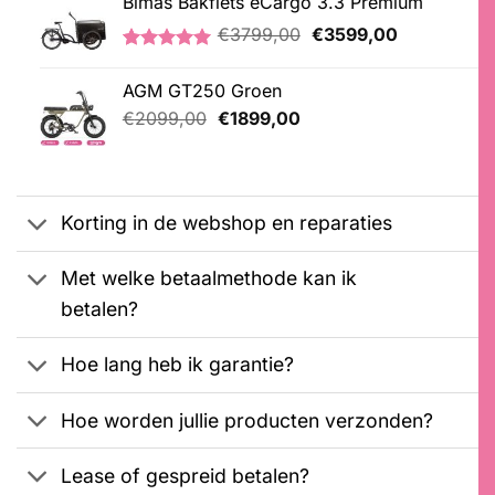
Bimas Bakfiets eCargo 3.3 Premium
€2699,00.
€2599,00.
Oorspronkelijke
Huidige
€
3799,00
€
3599,00
prijs
prijs
Gewaardeerd
2
was:
is:
5.00
op 5
AGM GT250 Groen
€3799,00.
€3599,00.
gebaseerd
Oorspronkelijke
Huidige
op
€
2099,00
€
1899,00
klantbeoordelingen
prijs
prijs
was:
is:
€2099,00.
€1899,00.
Korting in de webshop en reparaties
Met welke betaalmethode kan ik
betalen?
Hoe lang heb ik garantie?
Hoe worden jullie producten verzonden?
Lease of gespreid betalen?