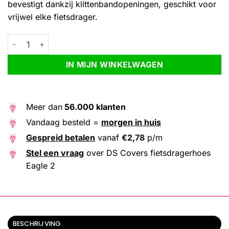
bevestigt dankzij klittenbandopeningen, geschikt voor
vrijwel elke fietsdrager.
DS Covers fietsdragerhoes Eagle 2 aantal
Alternative:
IN MIJN WINKELWAGEN
Meer dan
56.000 klanten
Vandaag besteld =
morgen in huis
Gespreid betalen
vanaf
€
2,78
p/m
Stel een vraag
over DS Covers fietsdragerhoes
Eagle 2
BESCHRIJVING