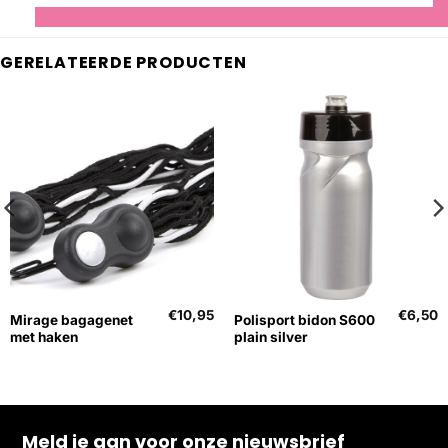
GERELATEERDE PRODUCTEN
€
10,95
€
6,50
Mirage bagagenet
Polisport bidon S600
met haken
plain silver
Meld je aan voor onze nieuwsbrief