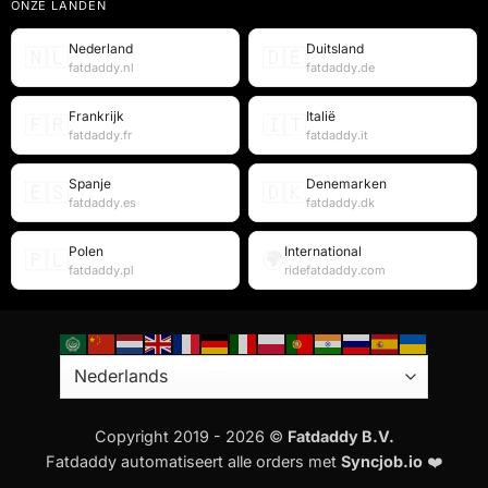
ONZE LANDEN
Nederland
Duitsland
🇳🇱
🇩🇪
fatdaddy.nl
fatdaddy.de
Frankrijk
Italië
🇫🇷
🇮🇹
fatdaddy.fr
fatdaddy.it
Spanje
Denemarken
🇪🇸
🇩🇰
fatdaddy.es
fatdaddy.dk
Polen
International
🇵🇱
🌍
fatdaddy.pl
ridefatdaddy.com
Copyright 2019 - 2026 ©
Fatdaddy B.V.
Fatdaddy automatiseert alle orders met
Syncjob.io
❤️