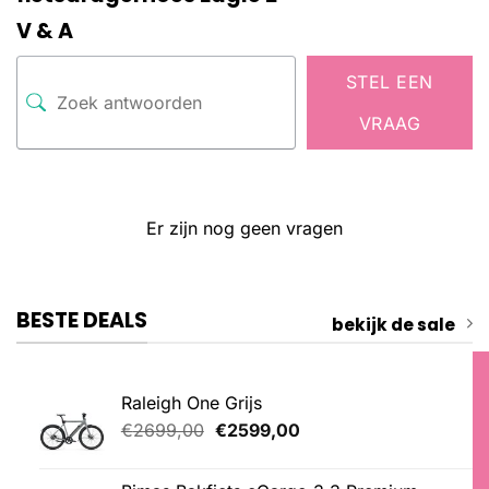
V & A
STEL EEN
VRAAG
Er zijn nog geen vragen
BESTE DEALS
bekijk de sale
Raleigh One Grijs
Oorspronkelijke
Huidige
€
2699,00
€
2599,00
prijs
prijs
was:
is: