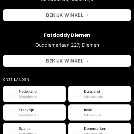
BEKIJK WINKEL
Fatdaddy Diemen
Ouddiemerlaan 227, Diemen
BEKIJK WINKEL
ONZE LANDEN
Nederland
Duitsland
🇳🇱
🇩🇪
fatdaddy.nl
fatdaddy.de
Frankrijk
Italië
🇫🇷
🇮🇹
fatdaddy.fr
fatdaddy.it
Spanje
Denemarken
🇪🇸
🇩🇰
fatdaddy.es
fatdaddy.dk