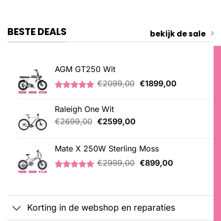
BESTE DEALS
bekijk de sale
AGM GT250 Wit
Oorspronkelijke
Huidige
€
2099,00
€
1899,00
prijs
prijs
Gewaardeerd
1
was:
is:
5.00
op 5
Raleigh One Wit
€2099,00.
€1899,00.
gebaseerd
op
Oorspronkelijke
Huidige
€
2699,00
€
2599,00
klantbeoordeling
prijs
prijs
was:
is:
Mate X 250W Sterling Moss
€2699,00.
€2599,00.
Oorspronkelijke
Huidige
€
2999,00
€
899,00
prijs
prijs
Gewaardeerd
3
was:
is:
5.00
op 5
€2999,00.
€899,00.
gebaseerd
op
Korting in de webshop en reparaties
klantbeoordelingen