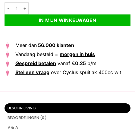
Cyclus spuitlak 400cc wit aantal
Alternative:
IN MIJN WINKELWAGEN
Meer dan
56.000 klanten
Vandaag besteld =
morgen in huis
Gespreid betalen
vanaf
€
0,25
p/m
Stel een vraag
over Cyclus spuitlak 400cc wit
BESCHRIJVING
BEOORDELINGEN (0)
V & A