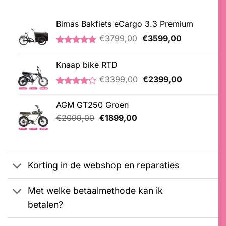
Bimas Bakfiets eCargo 3.3 Premium
Oorspronkelijke
Huidige
€
3799,00
€
3599,00
prijs
prijs
Gewaardeerd
2
was:
is:
5.00
op 5
Knaap bike RTD
€3799,00.
€3599,00.
gebaseerd
op
Oorspronkelijke
Huidige
€
3399,00
€
2399,00
klantbeoordelingen
prijs
prijs
Gewaardeerd
5
was:
is:
4.20
op 5
AGM GT250 Groen
€3399,00.
€2399,00.
gebaseerd
Oorspronkelijke
Huidige
op
€
2099,00
€
1899,00
klantbeoordelingen
prijs
prijs
was:
is:
€2099,00.
€1899,00.
Korting in de webshop en reparaties
Met welke betaalmethode kan ik
betalen?