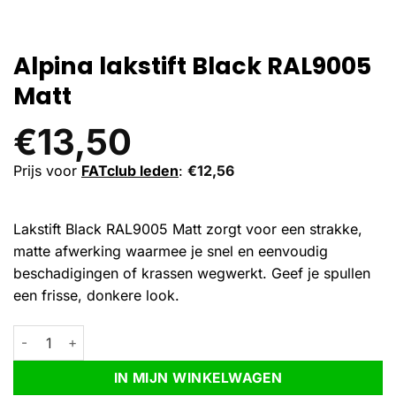
Alpina lakstift Black RAL9005
Matt
€
13,50
Prijs voor
FATclub leden
:
€
12,56
Lakstift Black RAL9005 Matt zorgt voor een strakke,
matte afwerking waarmee je snel en eenvoudig
beschadigingen of krassen wegwerkt. Geef je spullen
een frisse, donkere look.
Alpina lakstift Black RAL9005 Matt aantal
Alternative:
IN MIJN WINKELWAGEN