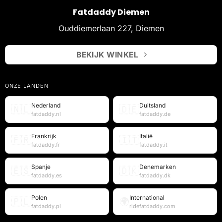
Fatdaddy Diemen
Ouddiemerlaan 227, Diemen
BEKIJK WINKEL
ONZE LANDEN
Nederland
Duitsland
🇳🇱
🇩🇪
fatdaddy.nl
fatdaddy.de
Frankrijk
Italië
🇫🇷
🇮🇹
fatdaddy.fr
fatdaddy.it
Spanje
Denemarken
🇪🇸
🇩🇰
fatdaddy.es
fatdaddy.dk
Polen
International
🇵🇱
🌍
fatdaddy.pl
ridefatdaddy.com