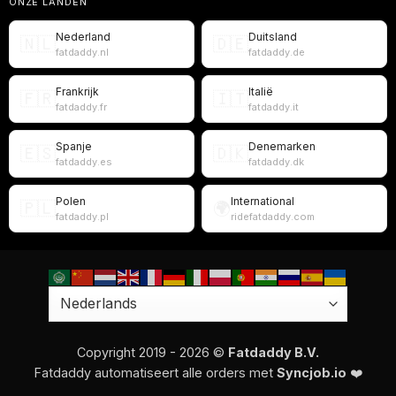
ONZE LANDEN
Nederland
Duitsland
🇳🇱
🇩🇪
fatdaddy.nl
fatdaddy.de
Frankrijk
Italië
🇫🇷
🇮🇹
fatdaddy.fr
fatdaddy.it
Spanje
Denemarken
🇪🇸
🇩🇰
fatdaddy.es
fatdaddy.dk
Polen
International
🇵🇱
🌍
fatdaddy.pl
ridefatdaddy.com
Copyright 2019 - 2026 ©
Fatdaddy B.V.
Fatdaddy automatiseert alle orders met
Syncjob.io
❤️