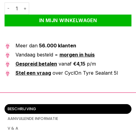
CyclOn Tyre Sealant 5l aantal
Alternative:
IN MIJN WINKELWAGEN
Meer dan
56.000 klanten
Vandaag besteld =
morgen in huis
Gespreid betalen
vanaf
€
4,15
p/m
Stel een vraag
over CyclOn Tyre Sealant 5l
BESCHRIJVING
AANVULLENDE INFORMATIE
V & A