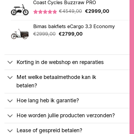
Coast Cycles Buzzraw PRO
€2099,00.
€1899,00.
gebaseerd
op
Oorspronkelijke
Huidige
€
4549,00
€
2999,00
klantbeoordelingen
prijs
prijs
Gewaardeerd
1
was:
is:
5.00
op 5
Bimas bakfiets eCargo 3.3 Economy
€4549,00.
€2999,00.
gebaseerd
Oorspronkelijke
Huidige
op
€
2999,00
€
2799,00
klantbeoordeling
prijs
prijs
was:
is:
€2999,00.
€2799,00.
Korting in de webshop en reparaties
Met welke betaalmethode kan ik
betalen?
Hoe lang heb ik garantie?
Hoe worden jullie producten verzonden?
Lease of gespreid betalen?