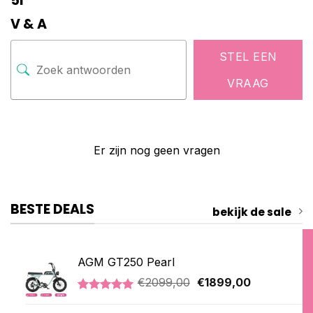
5l
V & A
STEL EEN
VRAAG
Er zijn nog geen vragen
BESTE DEALS
bekijk de sale
AGM GT250 Pearl
Oorspronkelijke
Huidige
€
2099,00
€
1899,00
prijs
prijs
Gewaardeerd
2
was:
is:
5.00
op 5