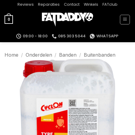
Ga
Reviews
Reparaties
Contact
Winkels
FATclub
naar
inhoud
0
09:00 - 18:00
085 303 5044
WHATSAPP
Home
/
Onderdelen
/
Banden
/
Buitenbanden