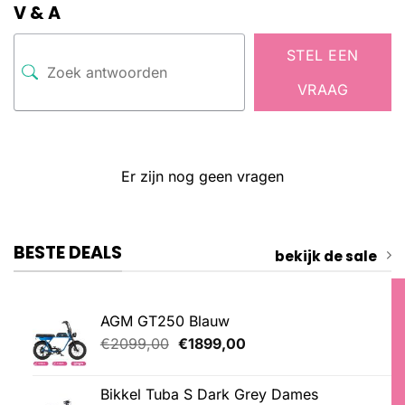
V & A
STEL EEN
VRAAG
Er zijn nog geen vragen
BESTE DEALS
bekijk de sale
AGM GT250 Blauw
Oorspronkelijke
Huidige
€
2099,00
€
1899,00
prijs
prijs
was:
is:
Bikkel Tuba S Dark Grey Dames
€2099,00.
€1899,00.