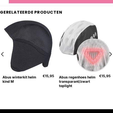
GERELATEERDE PRODUCTEN
€
15,95
€
15,95
Abus winterkit helm
Abus regenhoes helm
kind M
transparant/zwart
toplight