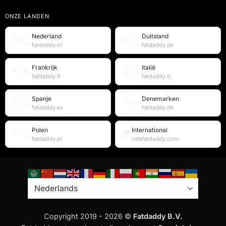
ONZE LANDEN
Nederland
Duitsland
🇳🇱
🇩🇪
fatdaddy.nl
fatdaddy.de
Frankrijk
Italië
🇫🇷
🇮🇹
fatdaddy.fr
fatdaddy.it
Spanje
Denemarken
🇪🇸
🇩🇰
fatdaddy.es
fatdaddy.dk
Polen
International
🇵🇱
🌍
fatdaddy.pl
ridefatdaddy.com
Copyright 2019 - 2026 ©
Fatdaddy B.V.