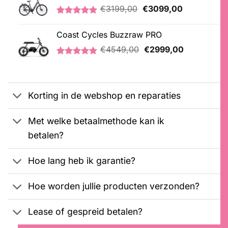
Oorspronkelijke
Huidige
€
3199,00
€
3099,00
prijs
prijs
Gewaardeerd
1
was:
is:
5.00
op 5
Coast Cycles Buzzraw PRO
€3199,00.
€3099,00.
gebaseerd
Oorspronkelijke
Huidige
op
€
4549,00
€
2999,00
klantbeoordeling
prijs
prijs
Gewaardeerd
1
was:
is:
5.00
op 5
€4549,00.
€2999,00.
gebaseerd
op
Korting in de webshop en reparaties
klantbeoordeling
Met welke betaalmethode kan ik
betalen?
Hoe lang heb ik garantie?
Hoe worden jullie producten verzonden?
Lease of gespreid betalen?