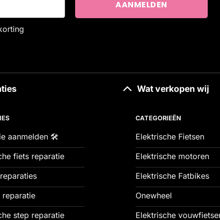
korting
ties
Wat verkopen wij
IES
CATEGORIEËN
ie aanmelden 🛠️
Elektrische Fietsen
che fiets reparatie
Elektrische motoren
reparaties
Elektrische Fatbikes
 reparatie
Onewheel
che step reparatie
Elektrische vouwfietse