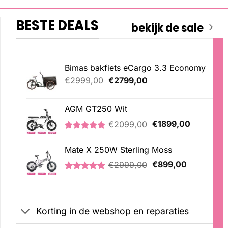
BESTE DEALS
bekijk de sale
Bimas bakfiets eCargo 3.3 Economy
Oorspronkelijke
Huidige
€
2999,00
€
2799,00
prijs
prijs
was:
is:
AGM GT250 Wit
€2999,00.
€2799,00.
Oorspronkelijke
Huidige
€
2099,00
€
1899,00
prijs
prijs
Gewaardeerd
1
was:
is:
5.00
op 5
Mate X 250W Sterling Moss
€2099,00.
€1899,00
gebaseerd
Oorspronkelijke
Huidige
op
€
2999,00
€
899,00
klantbeoordeling
prijs
prijs
Gewaardeerd
3
was:
is:
5.00
op 5
€2999,00.
€899,00.
gebaseerd
op
Korting in de webshop en reparaties
klantbeoordelingen