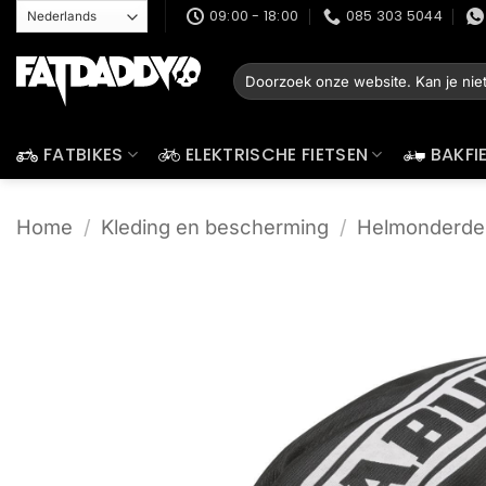
Ga
09:00 - 18:00
085 303 5044
naar
inhoud
Zoeken
naar:
FATBIKES
ELEKTRISCHE FIETSEN
BAKFI
Home
/
Kleding en bescherming
/
Helmonderde