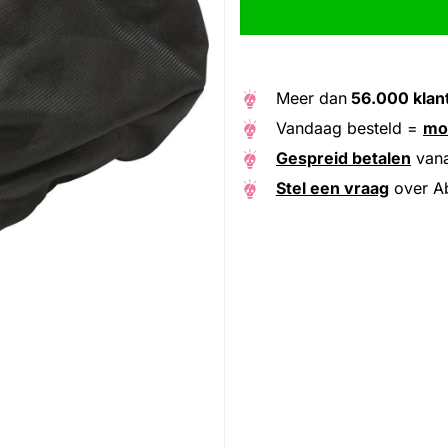
Meer dan
56.000 klan
Vandaag besteld =
mo
Gespreid betalen
van
Stel een vraag
over A