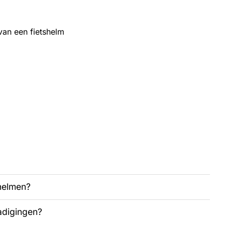
an een fietshelm
shelmen?
adigingen?