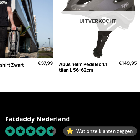
UITVERKOCHT
+
€
37,99
€
149,95
Abus helm Pedelec 1.1
shirt Zwart
titan L 56-62cm
Fatdaddy Nederland
Wat onze klanten zeggen