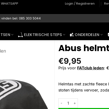
WHATSAPP
Login / Registreren
Re
ETSEN
ELEKTRISCHE STEPS
ONDERDELEN
Abus helm
len
€
9,95
Prijs voor
FATclub leden
:
€
Helmtas met zachte fleece 
stoten tijdens vervoer, zodat
Abus helmtas aantal
Alternative: