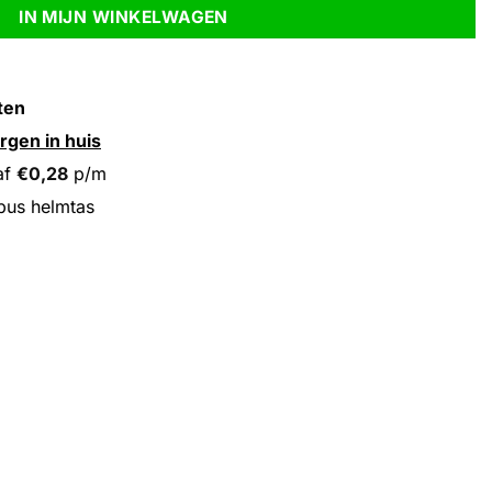
IN MIJN WINKELWAGEN
ten
rgen in huis
af
€
0,28
p/m
bus helmtas