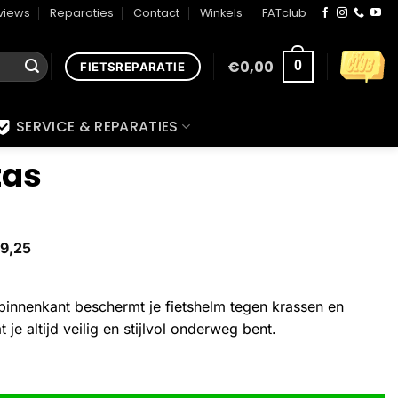
views
Reparaties
Contact
Winkels
FATclub
€
0,00
0
FIETSREPARATIE
SERVICE & REPARATIES
tas
9,25
binnenkant beschermt je fietshelm tegen krassen en
 je altijd veilig en stijlvol onderweg bent.