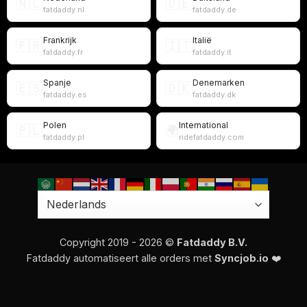
🇳🇱
🇩🇪
fatdaddy.nl
fatdaddy.de
Frankrijk
Italië
🇫🇷
🇮🇹
fatdaddy.fr
fatdaddy.it
Spanje
Denemarken
🇪🇸
🇩🇰
fatdaddy.es
fatdaddy.dk
Polen
International
🇵🇱
🌍
fatdaddy.pl
ridefatdaddy.com
Copyright 2019 - 2026 ©
Fatdaddy B.V.
Fatdaddy automatiseert alle orders met
Syncjob.io
❤️