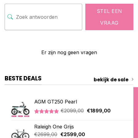
STEL EEN
VRAAG
Er zijn nog geen vragen
BESTE DEALS
bekijk de sale
AGM GT250 Pearl
Oorspronkelijke
Huidige
€
2099,00
€
1899,00
prijs
prijs
Gewaardeerd
2
was:
is:
5.00
op 5
Raleigh One Grijs
€2099,00.
€1899,00.
gebaseerd
op
Oorspronkelijke
Huidige
€
2699,00
€
2599,00