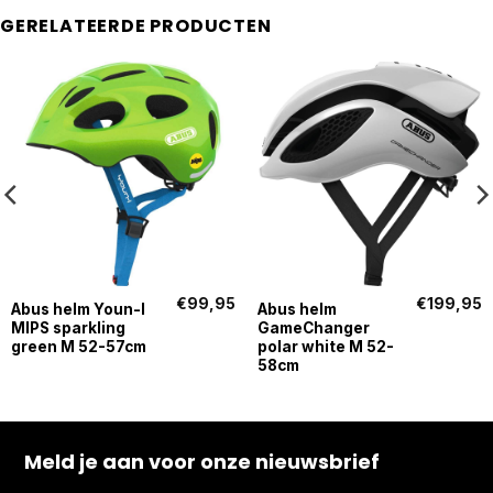
GERELATEERDE PRODUCTEN
€
99,95
€
199,95
Abus helm Youn-I
Abus helm
MIPS sparkling
GameChanger
green M 52-57cm
polar white M 52-
58cm
Meld je aan voor onze nieuwsbrief