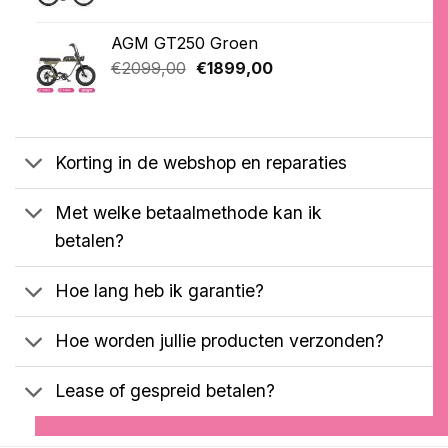
klantbeoordelingen
prijs
prijs
was:
is:
AGM GT250 Groen
€2699,00.
€2599,00.
Oorspronkelijke
Huidige
€
2099,00
€
1899,00
prijs
prijs
was:
is:
€2099,00.
€1899,00.
Korting in de webshop en reparaties
Met welke betaalmethode kan ik
betalen?
Hoe lang heb ik garantie?
Hoe worden jullie producten verzonden?
Lease of gespreid betalen?