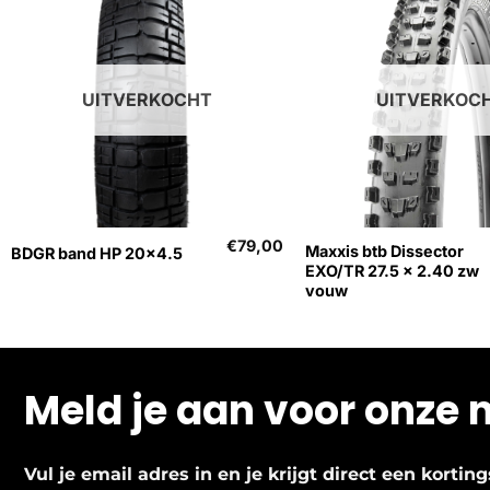
UITVERKOCHT
UITVERKOC
+
+
€
79,00
Maxxis btb Dissector
BDGR band HP 20×4.5
EXO/TR 27.5 x 2.40 zw
vouw
Meld je aan voor onze 
Vul je email adres in en je krijgt direct een korti