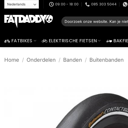
Ga
09:00 - 18:00
085 303 5044
naar
inhoud
Zoeken
naar:
FATBIKES
ELEKTRISCHE FIETSEN
BAKFI
Home
/
Onderdelen
/
Banden
/
Buitenbanden