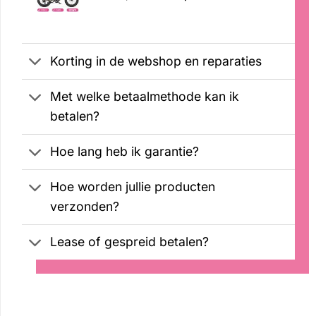
klantbeoordelingen
prijs
prijs
was:
is:
€2099,00.
€1899,00.
Korting in de webshop en reparaties
Met welke betaalmethode kan ik
betalen?
Hoe lang heb ik garantie?
Hoe worden jullie producten
verzonden?
Lease of gespreid betalen?