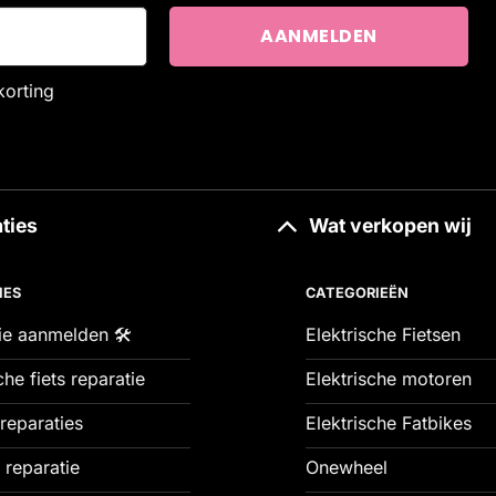
korting
ties
Wat verkopen wij
IES
CATEGORIEËN
ie aanmelden 🛠️
Elektrische Fietsen
che fiets reparatie
Elektrische motoren
reparaties
Elektrische Fatbikes
 reparatie
Onewheel