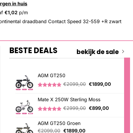
rgen in huis
af
€
1,02
p/m
ntinental draadband Contact Speed 32-559 +R zwart
BESTE DEALS
bekijk de sale
AGM GT250
Oorspronkelijke
Huidige
€
2099,00
€
1899,00
prijs
prijs
Gewaardeerd
21
was:
is:
4.76
op 5
Mate X 250W Sterling Moss
€2099,00.
€1899,00
gebaseerd
op
Oorspronkelijke
Huidige
€
2999,00
€
899,00
klantbeoordelingen
prijs
prijs
Gewaardeerd
3
was:
is:
5.00
op 5
AGM GT250 Groen
€2999,00.
€899,00.
gebaseerd
Oorspronkelijke
Huidige
op
€
2099,00
€
1899,00