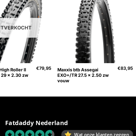
ITVERKOCHT
+
€
79,95
€
83,95
igh Roller II
Maxxis btb Assegai
29 x 2.30 zw
EXO+/TR 27.5 x 2.50 zw
vouw
Fatdaddy Nederland
Wat onze klanten zeggen