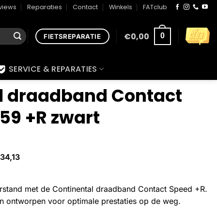
views
Reparaties
Contact
Winkels
FATclub
€
0,00
0
FIETSREPARATIE
SERVICE & REPARATIES
l draadband Contact
59 +R zwart
34,13
erstand met de Continental draadband Contact Speed +R.
en ontworpen voor optimale prestaties op de weg.