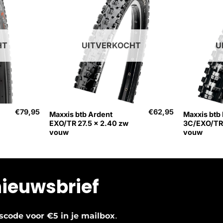
HT
UITVERKOCHT
U
+
+
€
79,95
€
62,95
Maxxis btb Ardent
Maxxis btb H
EXO/TR 27.5 x 2.40 zw
3C/EXO/TR 
vouw
vouw
nieuwsbrief
.
ngscode voor €5 in je mailbox