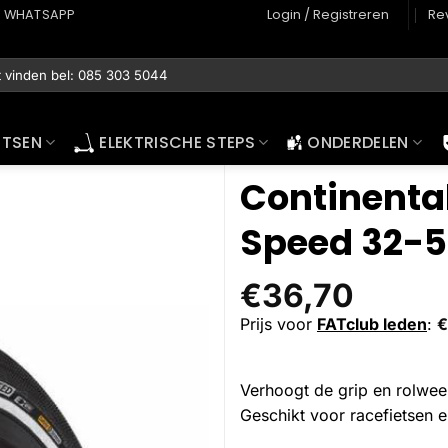
WHATSAPP
Login / Registreren
Re
ETSEN
ELEKTRISCHE STEPS
ONDERDELEN
Continenta
Speed 32-5
€
36,70
Prijs voor
FATclub leden
:
€
Verhoogt de grip en rolwe
Geschikt voor racefietsen 