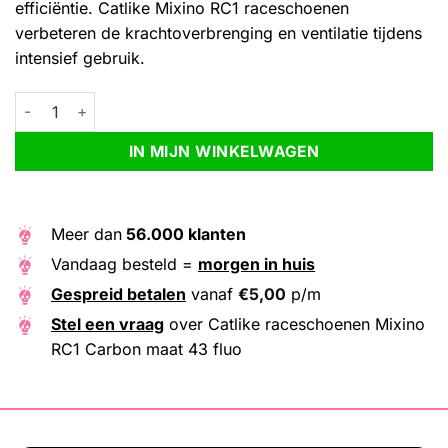
efficiëntie. Catlike Mixino RC1 raceschoenen
verbeteren de krachtoverbrenging en ventilatie tijdens
intensief gebruik.
Catlike raceschoenen Mixino RC1 Carbon maat 43 fluo aantal
Alternative:
IN MIJN WINKELWAGEN
Meer dan
56.000 klanten
Vandaag besteld =
morgen in huis
Gespreid betalen
vanaf
€
5,00
p/m
Stel een vraag
over Catlike raceschoenen Mixino
RC1 Carbon maat 43 fluo