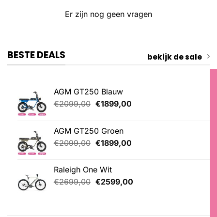
Er zijn nog geen vragen
BESTE DEALS
bekijk de sale
AGM GT250 Blauw
Oorspronkelijke
Huidige
€
2099,00
€
1899,00
prijs
prijs
was:
is:
AGM GT250 Groen
€2099,00.
€1899,00.
Oorspronkelijke
Huidige
€
2099,00
€
1899,00
prijs
prijs
was:
is:
Raleigh One Wit
€2099,00.
€1899,00.
Oorspronkelijke
Huidige
€
2699,00
€
2599,00
prijs
prijs
was:
is:
€2699,00.
€2599,00.