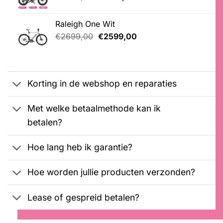
klantbeoordeling
prijs
prijs
was:
is:
Raleigh One Wit
€2099,00.
€1899,00.
Oorspronkelijke
Huidige
€
2699,00
€
2599,00
prijs
prijs
was:
is:
€2699,00.
€2599,00.
Korting in de webshop en reparaties
Met welke betaalmethode kan ik
betalen?
Hoe lang heb ik garantie?
Hoe worden jullie producten verzonden?
Lease of gespreid betalen?