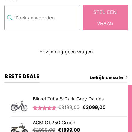
STEL EEN
VRAAG
Er zijn nog geen vragen
BESTE DEALS
bekijk de sale
Bikkel Tuba S Dark Grey Dames
Oorspronkelijke
Huidige
€
3199,00
€
3099,00
prijs
prijs
Gewaardeerd
1
was:
is:
5.00
op 5
AGM GT250 Groen
€3199,00.
€3099,00.
gebaseerd
op
Oorspronkelijke
Huidige
€
2099,00
€
1899,00