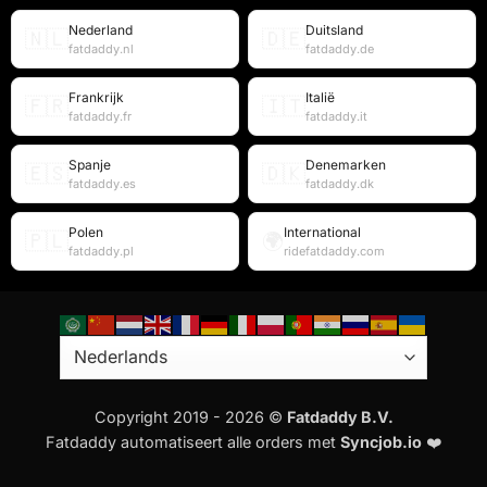
Nederland
Duitsland
🇳🇱
🇩🇪
fatdaddy.nl
fatdaddy.de
Frankrijk
Italië
🇫🇷
🇮🇹
fatdaddy.fr
fatdaddy.it
Spanje
Denemarken
🇪🇸
🇩🇰
fatdaddy.es
fatdaddy.dk
Polen
International
🇵🇱
🌍
fatdaddy.pl
ridefatdaddy.com
Copyright 2019 - 2026 ©
Fatdaddy B.V.
Fatdaddy automatiseert alle orders met
Syncjob.io
❤️