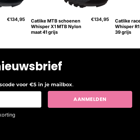
+
+
€
134,95
€
134,95
Catlike MTB schoenen
Catlike ra
Whisper X1 MTB Nylon
Whisper R1
maat 41 grijs
39 grijs
nieuwsbrief
.
ngscode voor €5 in je mailbox
korting