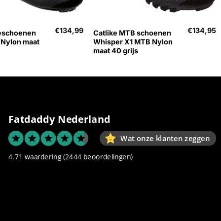
+
€
134,99
€
134,95
ceschoenen
Catlike MTB schoenen
 Nylon maat
Whisper X1 MTB Nylon
maat 40 grijs
Fatdaddy Nederland
Wat onze klanten zeggen
4.71 waardering
(2444 beoordelingen)