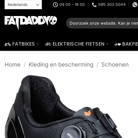
Ga
09:00 - 18:00
085 303 5044
naar
inhoud
Zoeken
naar:
FATBIKES
ELEKTRISCHE FIETSEN
BAKFI
Home
/
Kleding en bescherming
/
Schoenen