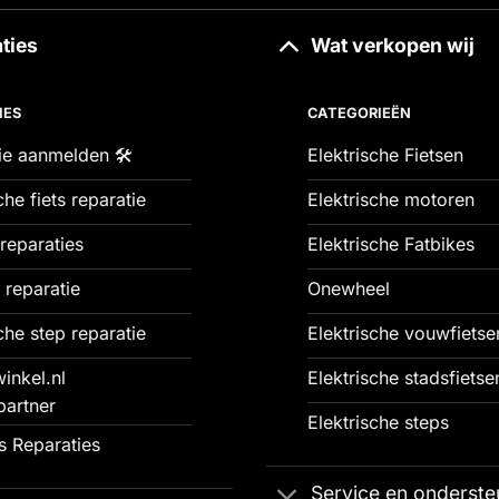
ties
Wat verkopen wij
IES
CATEGORIEËN
ie aanmelden 🛠️
Elektrische Fietsen
che fiets reparatie
Elektrische motoren
reparaties
Elektrische Fatbikes
 reparatie
Onewheel
che step reparatie
Elektrische vouwfietse
inkel.nl
Elektrische stadsfietse
partner
Elektrische steps
 Reparaties
Service en onderste