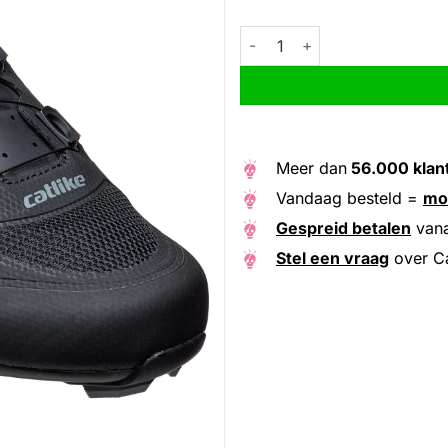
Catlike MTB schoenen Mixino 
Alternative:
Meer dan
56.000 klan
Vandaag besteld =
mo
Gespreid betalen
van
Stel een vraag
over Ca