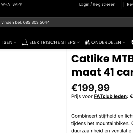
WHATSAPP
Login / Registreren
Re
ETSEN
ELEKTRISCHE STEPS
ONDERDELEN
Catlike MT
maat 41 ca
€
199,99
Prijs voor
FATclub leden
:
€
Combineert stijfheid en lic
tijdens het mountainbiken.
duurzaamheid en ventilatie