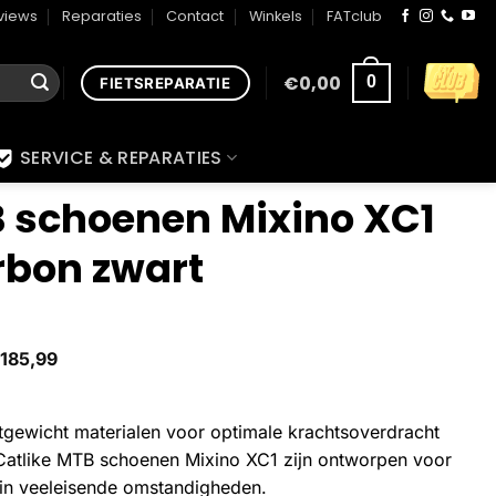
views
Reparaties
Contact
Winkels
FATclub
€
0,00
0
FIETSREPARATIE
SERVICE & REPARATIES
B schoenen Mixino XC1
rbon zwart
185,99
htgewicht materialen voor optimale krachtsoverdracht
 Catlike MTB schoenen Mixino XC1 zijn ontworpen voor
 in veeleisende omstandigheden.