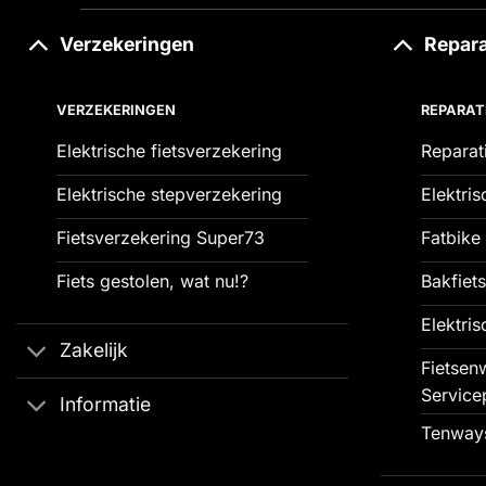
Verzekeringen
Repara
VERZEKERINGEN
REPARAT
Elektrische fietsverzekering
Reparat
Elektrische stepverzekering
Elektris
Fietsverzekering Super73
Fatbike 
Fiets gestolen, wat nu!?
Bakfiets
Elektris
Zakelijk
Fietsenw
Service
Informatie
Tenways