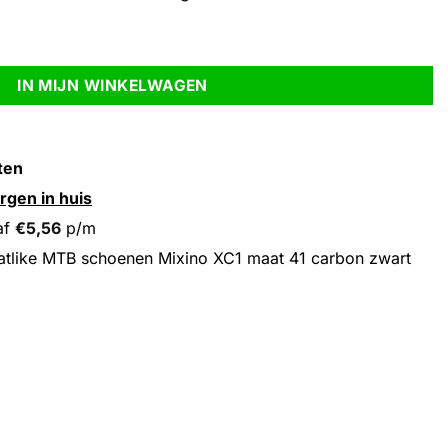
XC1 maat 41 carbon zwart aantal
IN MIJN WINKELWAGEN
ten
rgen in huis
af
€
5,56
p/m
tlike MTB schoenen Mixino XC1 maat 41 carbon zwart