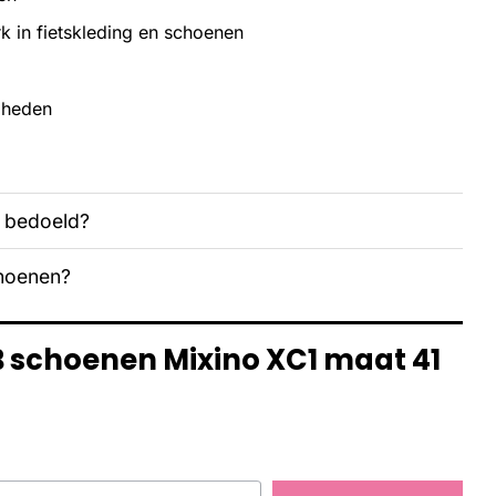
 in fietskleding en schoenen
igheden
n bedoeld?
choenen?
B schoenen Mixino XC1 maat 41