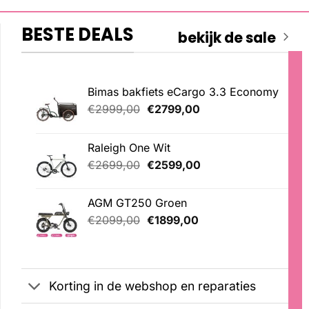
BESTE DEALS
bekijk de sale
Bimas bakfiets eCargo 3.3 Economy
Oorspronkelijke
Huidige
€
2999,00
€
2799,00
prijs
prijs
was:
is:
Raleigh One Wit
€2999,00.
€2799,00.
Oorspronkelijke
Huidige
€
2699,00
€
2599,00
prijs
prijs
was:
is:
AGM GT250 Groen
€2699,00.
€2599,00.
Oorspronkelijke
Huidige
€
2099,00
€
1899,00
prijs
prijs
was:
is:
€2099,00.
€1899,00.
Korting in de webshop en reparaties