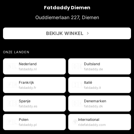
Fatdaddy Diemen
Ouddiemerlaan 227, Diemen
BEKIJK WINKEL
ONZE LANDEN
Nederland
Duitsland
🇳🇱
🇩🇪
fatdaddy.nl
fatdaddy.de
Frankrijk
Italië
🇫🇷
🇮🇹
fatdaddy.fr
fatdaddy.it
Spanje
Denemarken
🇪🇸
🇩🇰
fatdaddy.es
fatdaddy.dk
Polen
International
🇵🇱
🌍
fatdaddy.pl
ridefatdaddy.com