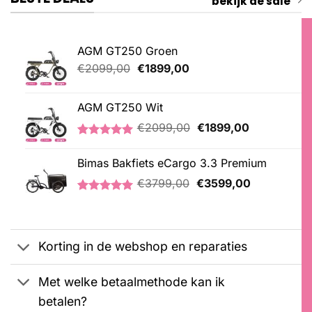
bekijk de sale
AGM GT250 Groen
Oorspronkelijke
Huidige
€
2099,00
€
1899,00
prijs
prijs
was:
is:
AGM GT250 Wit
€2099,00.
€1899,00.
Oorspronkelijke
Huidige
€
2099,00
€
1899,00
prijs
prijs
Gewaardeerd
1
was:
is:
5.00
op 5
Bimas Bakfiets eCargo 3.3 Premium
€2099,00.
€1899,00.
gebaseerd
Oorspronkelijke
Huidige
op
€
3799,00
€
3599,00
klantbeoordeling
prijs
prijs
Gewaardeerd
2
was:
is:
5.00
op 5
€3799,00.
€3599,00.
gebaseerd
op
Korting in de webshop en reparaties
klantbeoordelingen
Met welke betaalmethode kan ik
betalen?