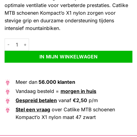
optimale ventilatie voor verbeterde prestaties. Catlike
MTB schoenen Kompact’o X1 nylon zorgen voor
stevige grip en duurzame ondersteuning tijdens
intensief mountainbiken.
Catlike MTB schoenen Kompact'o X1 nylon maat 47 zwart aanta
Alternative:
IN MIJN WINKELWAGEN
Meer dan
56.000 klanten
Vandaag besteld =
morgen in huis
Gespreid betalen
vanaf
€
2,50
p/m
Stel een vraag
over Catlike MTB schoenen
Kompact’o X1 nylon maat 47 zwart