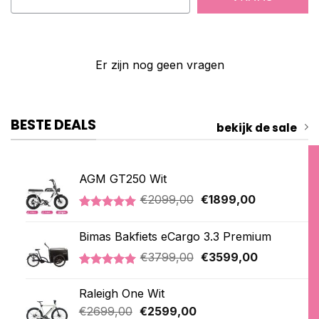
Er zijn nog geen vragen
BESTE DEALS
bekijk de sale
AGM GT250 Wit
Oorspronkelijke
Huidige
€
2099,00
€
1899,00
prijs
prijs
Gewaardeerd
1
was:
is:
5.00
op 5
Bimas Bakfiets eCargo 3.3 Premium
€2099,00.
€1899,00.
gebaseerd
op
Oorspronkelijke
Huidige
€
3799,00
€
3599,00
klantbeoordeling
prijs
prijs
Gewaardeerd
2
was:
is:
5.00
op 5
Raleigh One Wit
€3799,00.
€3599,00.
gebaseerd
Oorspronkelijke
Huidige
op
€
2699,00
€
2599,00