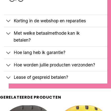
klantbeoordelingen
prijs
prijs
was:
is:
€2699,00.
€2599,00.
Korting in de webshop en reparaties
Met welke betaalmethode kan ik
betalen?
Hoe lang heb ik garantie?
Hoe worden jullie producten verzonden?
Lease of gespreid betalen?
GERELATEERDE PRODUCTEN