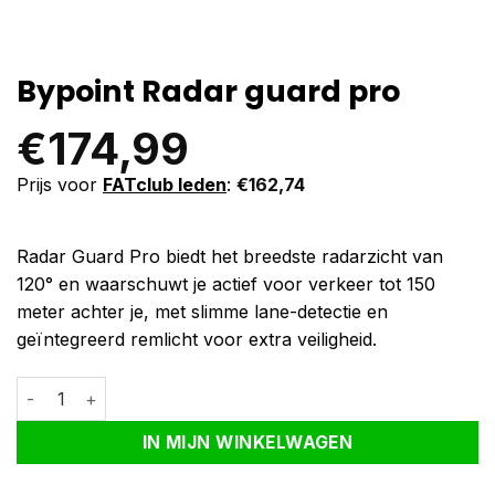
Bypoint Radar guard pro
€
174,99
Prijs voor
FATclub leden
:
€
162,74
Radar Guard Pro biedt het breedste radarzicht van
120° en waarschuwt je actief voor verkeer tot 150
meter achter je, met slimme lane-detectie en
geïntegreerd remlicht voor extra veiligheid.
Bypoint Radar guard pro aantal
Alternative:
IN MIJN WINKELWAGEN