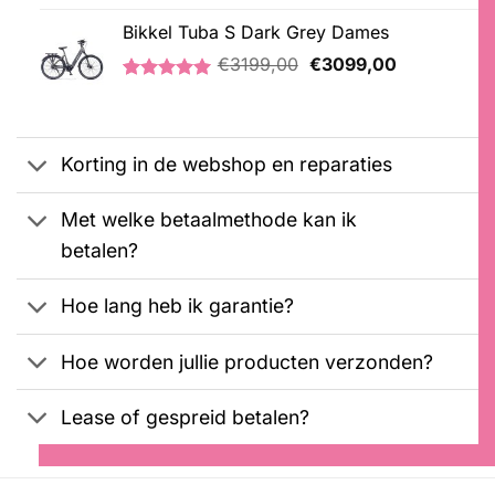
was:
is:
Bikkel Tuba S Dark Grey Dames
€2699,00.
€2599,00.
Oorspronkelijke
Huidige
€
3199,00
€
3099,00
prijs
prijs
Gewaardeerd
1
was:
is:
5.00
op 5
€3199,00.
€3099,00.
gebaseerd
op
Korting in de webshop en reparaties
klantbeoordeling
Met welke betaalmethode kan ik
betalen?
Hoe lang heb ik garantie?
Hoe worden jullie producten verzonden?
Lease of gespreid betalen?