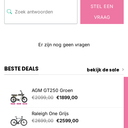
STEL EEN
VRAAG
Er zijn nog geen vragen
BESTE DEALS
bekijk de sale
AGM GT250 Groen
Oorspronkelijke
Huidige
€
2099,00
€
1899,00
prijs
prijs
was:
is:
Raleigh One Grijs
€2099,00.
€1899,00.
Oorspronkelijke
Huidige
€
2699,00
€
2599,00
prijs
prijs