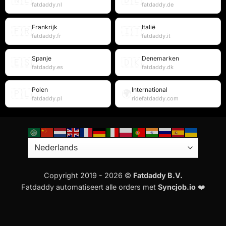
fatdaddy.nl
fatdaddy.de
Frankrijk
Italië
🇫🇷
🇮🇹
fatdaddy.fr
fatdaddy.it
Spanje
Denemarken
🇪🇸
🇩🇰
fatdaddy.es
fatdaddy.dk
Polen
International
🇵🇱
🌍
fatdaddy.pl
ridefatdaddy.com
Copyright 2019 - 2026 ©
Fatdaddy B.V.
Fatdaddy automatiseert alle orders met
Syncjob.io
❤️