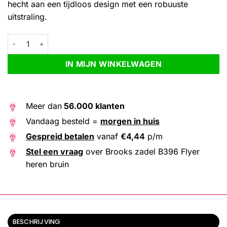
hecht aan een tijdloos design met een robuuste
uitstraling.
Brooks zadel B396 Flyer heren bruin aantal
Alternative:
IN MIJN WINKELWAGEN
Meer dan
56.000 klanten
Vandaag besteld =
morgen in huis
Gespreid betalen
vanaf
€
4,44
p/m
Stel een vraag
over Brooks zadel B396 Flyer
heren bruin
BESCHRIJVING