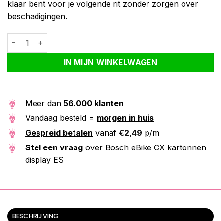
klaar bent voor je volgende rit zonder zorgen over
beschadigingen.
Bosch eBike CX kartonnen display ES aantal
Alternative:
IN MIJN WINKELWAGEN
Meer dan
56.000 klanten
Vandaag besteld =
morgen in huis
Gespreid betalen
vanaf
€
2,49
p/m
Stel een vraag
over Bosch eBike CX kartonnen
display ES
BESCHRIJVING