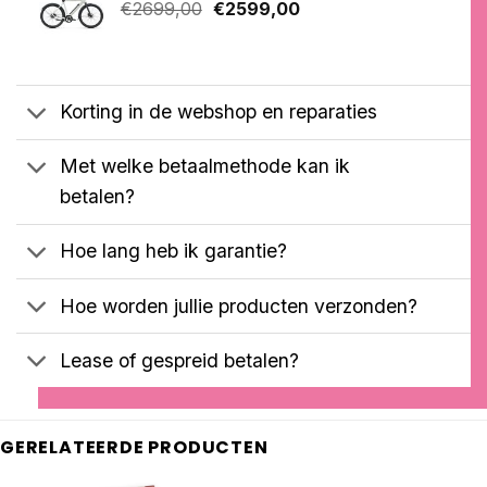
Oorspronkelijke
Huidige
op
€
2699,00
€
2599,00
klantbeoordelingen
prijs
prijs
was:
is:
€2699,00.
€2599,00.
Korting in de webshop en reparaties
Met welke betaalmethode kan ik
betalen?
Hoe lang heb ik garantie?
Hoe worden jullie producten verzonden?
Lease of gespreid betalen?
GERELATEERDE PRODUCTEN