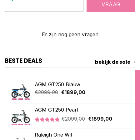
VRAAG
Er zijn nog geen vragen
BESTE DEALS
bekijk de sale
AGM GT250 Blauw
Oorspronkelijke
Huidige
€
2099,00
€
1899,00
prijs
prijs
was:
is:
AGM GT250 Pearl
€2099,00.
€1899,00.
Oorspronkelijke
Huidige
€
2099,00
€
1899,00
prijs
prijs
Gewaardeerd
2
was:
is:
5.00
op 5
Raleigh One Wit
€2099,00.
€1899,00.
gebaseerd