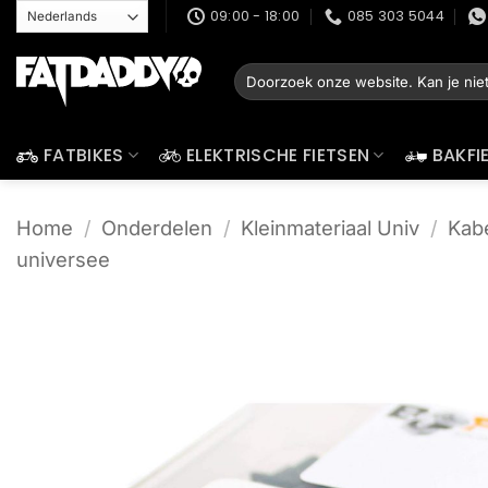
Ga
09:00 - 18:00
085 303 5044
naar
inhoud
Zoeken
naar:
FATBIKES
ELEKTRISCHE FIETSEN
BAKFI
Home
/
Onderdelen
/
Kleinmateriaal Univ
/
Kabe
universee