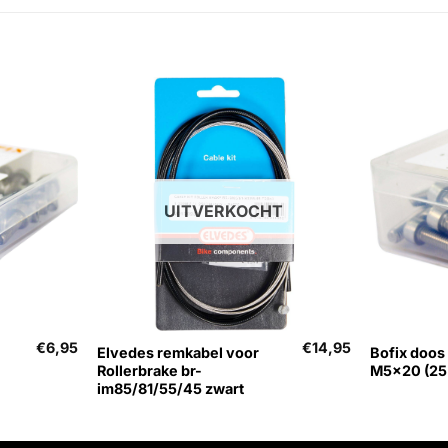
UITVERKOCHT
+
+
€
6,95
€
14,95
Elvedes remkabel voor
Bofix doos
Rollerbrake br-
M5x20 (25 
im85/81/55/45 zwart