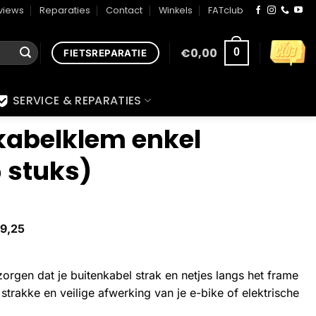
views
Reparaties
Contact
Winkels
FATclub
€
0,00
0
FIETSREPARATIE
SERVICE & REPARATIES
 kabelklem enkel
 stuks)
9,25
rgen dat je buitenkabel strak en netjes langs het frame
en strakke en veilige afwerking van je e-bike of elektrische