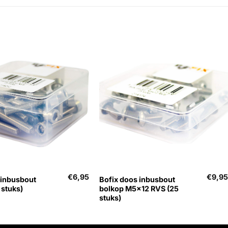
+
€
6,95
€
9,9
 inbusbout
Bofix doos inbusbout
stuks)
bolkop M5x12 RVS (25
stuks)