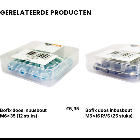
GERELATEERDE PRODUCTEN
+
+
€
5,95
Bofix doos inbusbout
Bofix doos inbusbout
M6x35 (12 stuks)
M5x16 RVS (25 stuks)