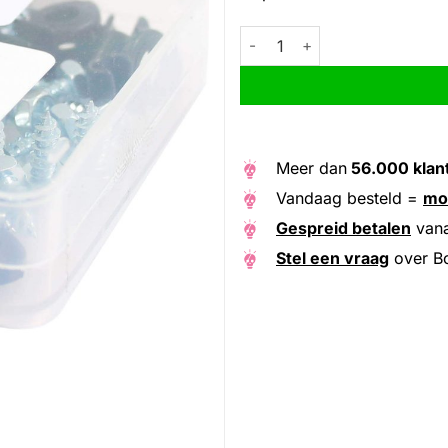
Bofix doos kabelklem enkel +pa
Alternative:
Meer dan
56.000 klan
Vandaag besteld =
mo
Gespreid betalen
van
Stel een vraag
over Bo