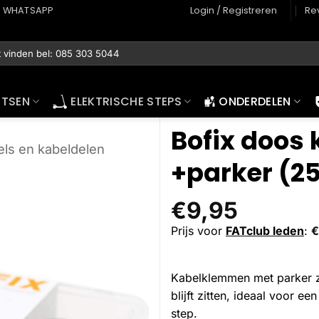
WHATSAPP
Login / Registreren
Re
ETSEN
ELEKTRISCHE STEPS
ONDERDELEN
Bofix doos
ls en kabeldelen
+parker (25
€
9,95
Prijs voor
FATclub leden
:
€
Kabelklemmen met parker zo
blijft zitten, ideaal voor e
step.