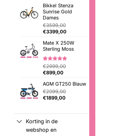
Bikkel Stenza
Sunrise Gold
Dames
€
3599,00
Oorspronkelijke
Huidige
€
3399,00
prijs
prijs
Mate X 250W
was:
is:
Sterling Moss
€3599,00.
€3399,00.
Gewaardeerd
3
€
2999,00
5.00
op 5
Oorspronkelijke
Huidige
€
899,00
gebaseerd
prijs
prijs
op
AGM GT250 Blauw
was:
is:
klantbeoordelingen
€2999,00.
€
2099,00
€899,00.
Oorspronkelijke
Huidige
€
1899,00
prijs
prijs
was:
is:
€2099,00.
€1899,00.
Korting in de
webshop en