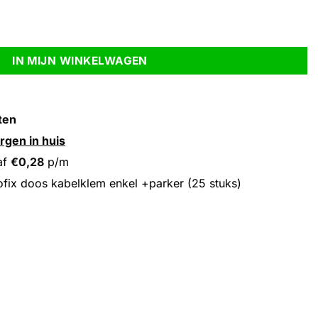
rker (25 stuks) aantal
IN MIJN WINKELWAGEN
ten
rgen in huis
af
€
0,28
p/m
fix doos kabelklem enkel +parker (25 stuks)